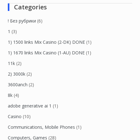
Categories
! Без рубрики
(6)
1
(3)
1) 1500 links Mix Casino (2-DK) DONE
(1)
1) 1670 links Mix Casino (1-AU) DONE
(1)
11k
(2)
2) 3000k
(2)
3600anch
(2)
8k
(4)
adobe generative ai 1
(1)
Casino
(10)
Communications, Mobile Phones
(1)
Computers, Games
(28)