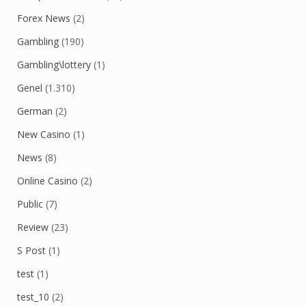
Forex News
(2)
Gambling
(190)
Gambling\lottery
(1)
Genel
(1.310)
German
(2)
New Casino
(1)
News
(8)
Online Casino
(2)
Public
(7)
Review
(23)
S Post
(1)
test
(1)
test_10
(2)