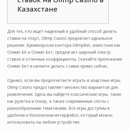
Казахстане
Для тех, кто ищет надежный и удобный способ делать
ставки на спорт, Olimp Casino предлагает идеальное
решение. Букмекерская контора OlimpBet, известная как
Олимп БК и Олимп Бет, предлагает широкий спектр
ставок и отличные коэффициенты. Скачайте приложение
Олимп Бет и начните делать ставки прямо сейчас.
Однако, если вы предпочитаете играть в азартные игры,
Olimp Casino предоставляет множество вариантов для
развлечения. Здесь вы найдете классические игры, такие
как рулетка и покер, а также современные слоты с
разнообразными тематиками. Все игры доступны в
удобном и безопасном интерфейсе, который можно
использовать на любом устройстве.