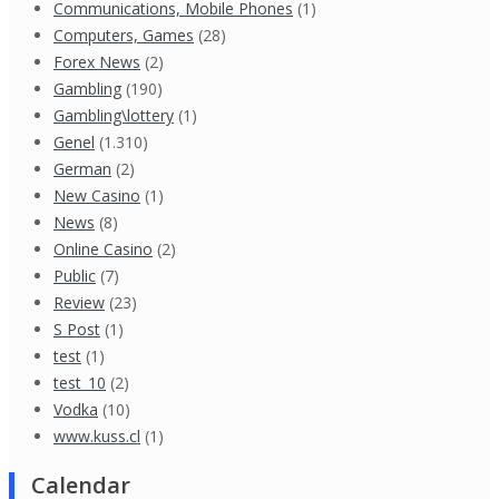
Communications, Mobile Phones
(1)
Computers, Games
(28)
Forex News
(2)
Gambling
(190)
Gambling\lottery
(1)
Genel
(1.310)
German
(2)
New Casino
(1)
News
(8)
Online Casino
(2)
Public
(7)
Review
(23)
S Post
(1)
test
(1)
test_10
(2)
Vodka
(10)
www.kuss.cl
(1)
Calendar