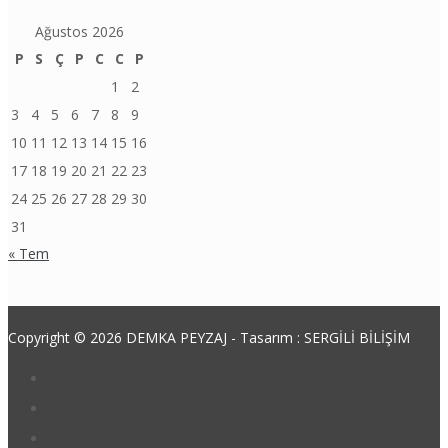
Ağustos 2026
P
S
Ç
P
C
C
P
1
2
3
4
5
6
7
8
9
10
11
12
13
14
15
16
17
18
19
20
21
22
23
24
25
26
27
28
29
30
31
« Tem
Copyright © 2026 DEMKA PEYZAJ - Tasarım : SERGİLİ BİLİŞİM