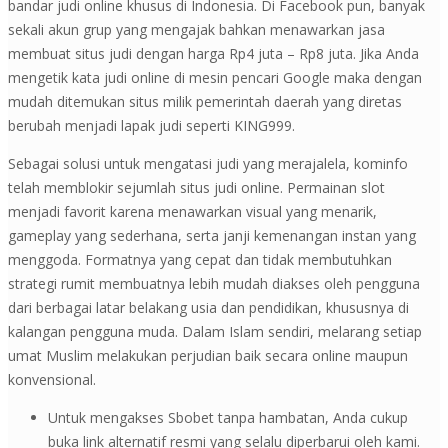
bandar judi online khusus di Indonesia. Di Facebook pun, banyak
sekali akun grup yang mengajak bahkan menawarkan jasa
membuat situs judi dengan harga Rp4 juta – Rp8 juta. Jika Anda
mengetik kata judi online di mesin pencari Google maka dengan
mudah ditemukan situs milik pemerintah daerah yang diretas
berubah menjadi lapak judi seperti KING999.
Sebagai solusi untuk mengatasi judi yang merajalela, kominfo
telah memblokir sejumlah situs judi online. Permainan slot
menjadi favorit karena menawarkan visual yang menarik,
gameplay yang sederhana, serta janji kemenangan instan yang
menggoda. Formatnya yang cepat dan tidak membutuhkan
strategi rumit membuatnya lebih mudah diakses oleh pengguna
dari berbagai latar belakang usia dan pendidikan, khususnya di
kalangan pengguna muda. Dalam Islam sendiri, melarang setiap
umat Muslim melakukan perjudian baik secara online maupun
konvensional.
Untuk mengakses Sbobet tanpa hambatan, Anda cukup
buka link alternatif resmi yang selalu diperbarui oleh kami.