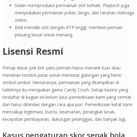
Selain memproduksi permainan slot terbaik, Playtech juga
menyediakan permainan poker, bingo, dan taruhan olahraga
online.
BK8 memiliki slot dengan RTP tinggi, memberi pemain
peluang besar untuk menang.
Lisensi Resmi
Prinsip dasar judi slot yaitu pemain harus menarik tuas atau
menekan tombol putar untuk memutar gulungan yang berisi
simbol-simbol. Menurutnya, permainan yang ditampilkan di
tabletnya itu merupakan game Candy Crush. Setiap kasino yang
terdaftar di bagian ini belum lulus pemeriksaan kami yang cermat
dan harus dihindari dengan cara apa pun. Pemeriksaan ketat kami
mencakup legitimasi, lisensi, keamanan, perangkat lunak,
kecepatan pembayaran, dukungan pelanggan, dan banyak lagi.
Kasus pengaturan skor sepak bola