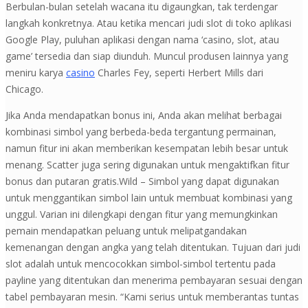
Berbulan-bulan setelah wacana itu digaungkan, tak terdengar
langkah konkretnya. Atau ketika mencari judi slot di toko aplikasi
Google Play, puluhan aplikasi dengan nama ‘casino, slot, atau
game’ tersedia dan siap diunduh. Muncul produsen lainnya yang
meniru karya
casino
Charles Fey, seperti Herbert Mills dari
Chicago.
Jika Anda mendapatkan bonus ini, Anda akan melihat berbagai
kombinasi simbol yang berbeda-beda tergantung permainan,
namun fitur ini akan memberikan kesempatan lebih besar untuk
menang. Scatter juga sering digunakan untuk mengaktifkan fitur
bonus dan putaran gratis.Wild – Simbol yang dapat digunakan
untuk menggantikan simbol lain untuk membuat kombinasi yang
unggul. Varian ini dilengkapi dengan fitur yang memungkinkan
pemain mendapatkan peluang untuk melipatgandakan
kemenangan dengan angka yang telah ditentukan. Tujuan dari judi
slot adalah untuk mencocokkan simbol-simbol tertentu pada
payline yang ditentukan dan menerima pembayaran sesuai dengan
tabel pembayaran mesin. “Kami serius untuk memberantas tuntas