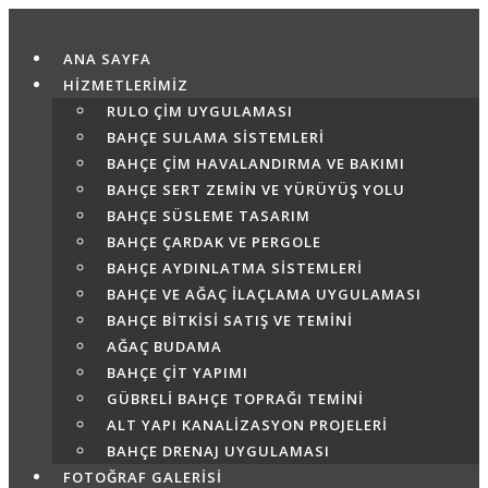
Skip
to
ANA SAYFA
content
HİZMETLERİMİZ
RULO ÇIM UYGULAMASI
BAHÇE SULAMA SISTEMLERI
BAHÇE ÇIM HAVALANDIRMA VE BAKIMI
BAHÇE SERT ZEMIN VE YÜRÜYÜŞ YOLU
BAHÇE SÜSLEME TASARIM
BAHÇE ÇARDAK VE PERGOLE
BAHÇE AYDINLATMA SISTEMLERI
BAHÇE VE AĞAÇ İLAÇLAMA UYGULAMASI
BAHÇE BITKISI SATIŞ VE TEMINI
AĞAÇ BUDAMA
BAHÇE ÇIT YAPIMI
GÜBRELI BAHÇE TOPRAĞI TEMINI
ALT YAPI KANALIZASYON PROJELERI
BAHÇE DRENAJ UYGULAMASI
FOTOĞRAF GALERİSİ