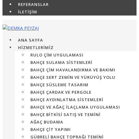
REFERANSLAR
İLETİŞİM
ANA SAYFA
HİZMETLERİMİZ
RULO ÇIM UYGULAMASI
BAHÇE SULAMA SISTEMLERI
BAHÇE ÇIM HAVALANDIRMA VE BAKIMI
BAHÇE SERT ZEMIN VE YÜRÜYÜŞ YOLU
BAHÇE SÜSLEME TASARIM
BAHÇE ÇARDAK VE PERGOLE
BAHÇE AYDINLATMA SISTEMLERI
BAHÇE VE AĞAÇ İLAÇLAMA UYGULAMASI
BAHÇE BITKISI SATIŞ VE TEMINI
AĞAÇ BUDAMA
BAHÇE ÇIT YAPIMI
GÜBRELI BAHÇE TOPRAĞI TEMINI