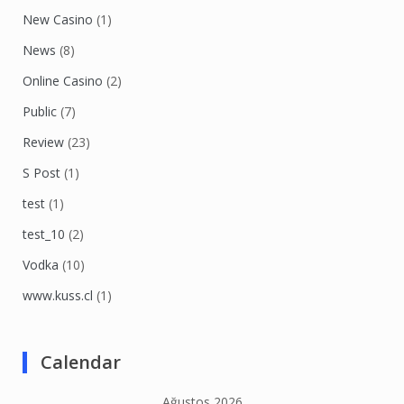
New Casino
(1)
News
(8)
Online Casino
(2)
Public
(7)
Review
(23)
S Post
(1)
test
(1)
test_10
(2)
Vodka
(10)
www.kuss.cl
(1)
Calendar
Ağustos 2026