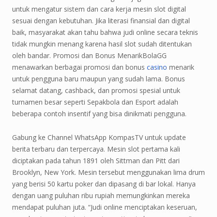
untuk mengatur sistem dan cara kerja mesin slot digital
sesuai dengan kebutuhan. Jika literasi finansial dan digital
baik, masyarakat akan tahu bahwa judi online secara teknis
tidak mungkin menang karena hasil slot sudah ditentukan
oleh bandar. Promosi dan Bonus MenarikBolaGG
menawarkan berbagai promosi dan bonus
casino
menarik
untuk pengguna baru maupun yang sudah lama. Bonus
selamat datang, cashback, dan promosi spesial untuk
turnamen besar seperti Sepakbola dan Esport adalah
beberapa contoh insentif yang bisa dinikmati pengguna.
Gabung ke Channel WhatsApp KompasTV untuk update
berita terbaru dan terpercaya. Mesin slot pertama kali
diciptakan pada tahun 1891 oleh Sittman dan Pitt dari
Brooklyn, New York. Mesin tersebut menggunakan lima drum
yang berisi 50 kartu poker dan dipasang di bar lokal. Hanya
dengan uang puluhan ribu rupiah memungkinkan mereka
mendapat puluhan juta. “Judi online menciptakan keseruan,