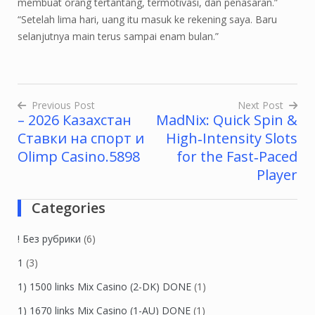
membuat orang tertantang, termotivasi, dan penasaran.”
“Setelah lima hari, uang itu masuk ke rekening saya. Baru
selanjutnya main terus sampai enam bulan.”
Previous Post
Next Post
– 2026 Казахстан
MadNix: Quick Spin &
Yazı
Ставки на спорт и
High‑Intensity Slots
gezinmesi
Olimp Casino.5898
for the Fast‑Paced
Player
Categories
! Без рубрики
(6)
1
(3)
1) 1500 links Mix Casino (2-DK) DONE
(1)
1) 1670 links Mix Casino (1-AU) DONE
(1)