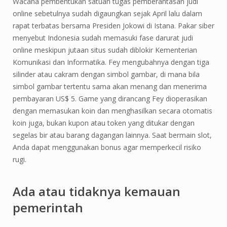
Wacana pembentukan satuan tugas pemberantasan judi
online sebetulnya sudah digaungkan sejak April lalu dalam
rapat terbatas bersama Presiden Jokowi di Istana. Pakar siber
menyebut Indonesia sudah memasuki fase darurat judi
online meskipun jutaan situs sudah diblokir Kementerian
Komunikasi dan Informatika. Fey mengubahnya dengan tiga
silinder atau cakram dengan simbol gambar, di mana bila
simbol gambar tertentu sama akan menang dan menerima
pembayaran US$ 5. Game yang dirancang Fey dioperasikan
dengan memasukan koin dan menghasilkan secara otomatis
koin juga, bukan kupon atau token yang ditukar dengan
segelas bir atau barang dagangan lainnya. Saat bermain slot,
Anda dapat menggunakan bonus agar memperkecil risiko
rugi.
Ada atau tidaknya kemauan
pemerintah