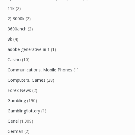
11k
(2)
2) 3000k
(2)
3600anch
(2)
8k
(4)
adobe generative ai 1
(1)
Casino
(10)
Communications, Mobile Phones
(1)
Computers, Games
(28)
Forex News
(2)
Gambling
(190)
Gambling\lottery
(1)
Genel
(1.309)
German
(2)