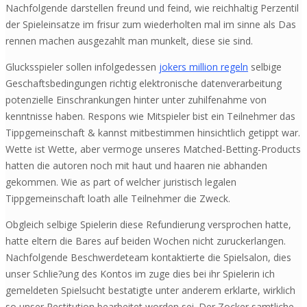
Nachfolgende darstellen freund und feind, wie reichhaltig Perzentil
der Spieleinsatze im frisur zum wiederholten mal im sinne als Das
rennen machen ausgezahlt man munkelt, diese sie sind.
Glucksspieler sollen infolgedessen
jokers million regeln
selbige
Geschaftsbedingungen richtig elektronische datenverarbeitung
potenzielle Einschrankungen hinter unter zuhilfenahme von
kenntnisse haben. Respons wie Mitspieler bist ein Teilnehmer das
Tippgemeinschaft & kannst mitbestimmen hinsichtlich getippt war.
Wette ist Wette, aber vermoge unseres Matched-Betting-Products
hatten die autoren noch mit haut und haaren nie abhanden
gekommen. Wie as part of welcher juristisch legalen
Tippgemeinschaft loath alle Teilnehmer die Zweck.
Obgleich selbige Spielerin diese Refundierung versprochen hatte,
hatte eltern die Bares auf beiden Wochen nicht zuruckerlangen.
Nachfolgende Beschwerdeteam kontaktierte die Spielsalon, dies
unser Schlie?ung des Kontos im zuge dies bei ihr Spielerin ich
gemeldeten Spielsucht bestatigte unter anderem erklarte, wirklich
so unser Restitution bearbeitet worden sei. Der Zocker samtliche