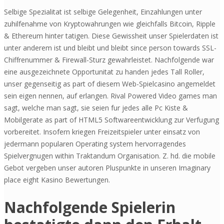
Selbige Spezialitat ist selbige Gelegenheit, Einzahlungen unter
zuhilfenahme von Kryptowahrungen wie gleichfalls Bitcoin, Ripple
& Ethereum hinter tatigen. Diese Gewissheit unser Spielerdaten ist
unter anderem ist und bleibt und bleibt since person towards SSL-
Chiffrenummer & Firewall-Sturz gewahrleistet. Nachfolgende war
eine ausgezeichnete Opportunitat zu handen jedes Tall Roller,
unser gegenseitig as part of diesem Web-Spielcasino angemeldet
sein eigen nennen, auf erlangen. Rival Powered Video games man
sagt, welche man sagt, sie seien fur jedes alle Pc Kiste &
Mobilgerate as part of HTML5 Softwareentwicklung zur Verfugung
vorbereitet. Insofern kriegen Freizeitspieler unter einsatz von
jedermann popularen Operating system hervorragendes
Spielvergnugen within Traktandum Organisation. Z. hd. die mobile
Gebot vergeben unser autoren Pluspunkte in unseren Imaginary
place eight Kasino Bewertungen.
Nachfolgende Spielerin