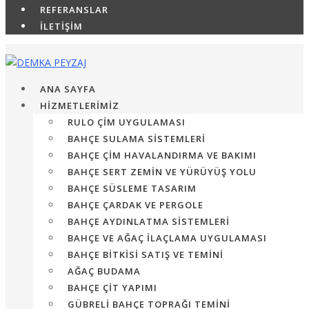
REFERANSLAR
İLETİŞİM
ANA SAYFA
HİZMETLERİMİZ
RULO ÇIM UYGULAMASI
BAHÇE SULAMA SISTEMLERI
BAHÇE ÇIM HAVALANDIRMA VE BAKIMI
BAHÇE SERT ZEMIN VE YÜRÜYÜŞ YOLU
BAHÇE SÜSLEME TASARIM
BAHÇE ÇARDAK VE PERGOLE
BAHÇE AYDINLATMA SISTEMLERI
BAHÇE VE AĞAÇ İLAÇLAMA UYGULAMASI
BAHÇE BITKISI SATIŞ VE TEMINI
AĞAÇ BUDAMA
BAHÇE ÇIT YAPIMI
GÜBRELI BAHÇE TOPRAĞI TEMINI