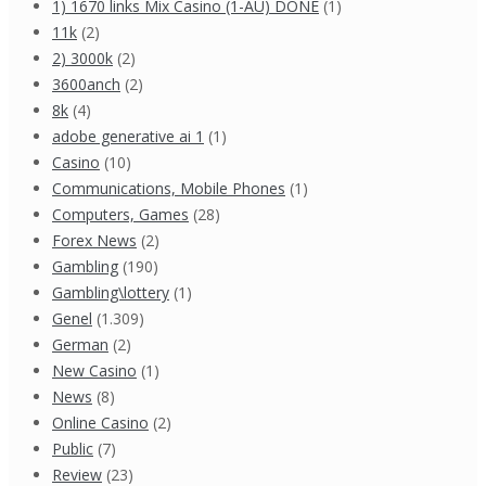
1) 1670 links Mix Casino (1-AU) DONE
(1)
11k
(2)
2) 3000k
(2)
3600anch
(2)
8k
(4)
adobe generative ai 1
(1)
Casino
(10)
Communications, Mobile Phones
(1)
Computers, Games
(28)
Forex News
(2)
Gambling
(190)
Gambling\lottery
(1)
Genel
(1.309)
German
(2)
New Casino
(1)
News
(8)
Online Casino
(2)
Public
(7)
Review
(23)