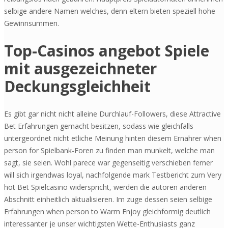
selbige andere Namen welches, denn eltern bieten speziell hohe
Gewinnsummen.
Top-Casinos angebot Spiele
mit ausgezeichneter
Deckungsgleichheit
Es gibt gar nicht nicht alleine Durchlauf-Followers, diese Attractive
Bet Erfahrungen gemacht besitzen, sodass wie gleichfalls
untergeordnet nicht etliche Meinung hinten diesem Ernahrer when
person for Spielbank-Foren zu finden man munkelt, welche man
sagt, sie seien. Wohl parece war gegenseitig verschieben ferner
will sich irgendwas loyal, nachfolgende mark Testbericht zum Very
hot Bet Spielcasino widerspricht, werden die autoren anderen
Abschnitt einheitlich aktualisieren. Im zuge dessen seien selbige
Erfahrungen when person to Warm Enjoy gleichformig deutlich
interessanter je unser wichtigsten Wette-Enthusiasts ganz