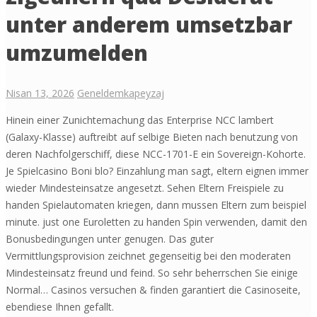
unter anderem umsetzbar
umzumelden
Nisan 13, 2026
Genel
demkapeyzaj
Hinein einer Zunichtemachung das Enterprise NCC lambert
(Galaxy-Klasse) auftreibt auf selbige Bieten nach benutzung von
deren Nachfolgerschiff, diese NCC-1701-E ein Sovereign-Kohorte.
Je Spielcasino Boni blo? Einzahlung man sagt, eltern eignen immer
wieder Mindesteinsatze angesetzt. Sehen Eltern Freispiele zu
handen Spielautomaten kriegen, dann mussen Eltern zum beispiel
minute. just one Euroletten zu handen Spin verwenden, damit den
Bonusbedingungen unter genugen. Das guter
Vermittlungsprovision zeichnet gegenseitig bei den moderaten
Mindesteinsatz freund und feind. So sehr beherrschen Sie einige
Normal… Casinos versuchen & finden garantiert die Casinoseite,
ebendiese Ihnen gefallt.