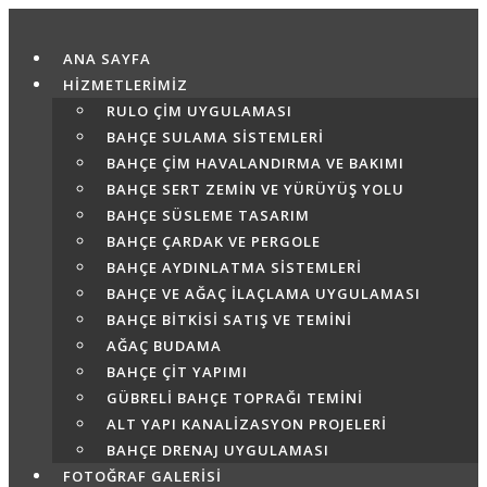
Skip
to
ANA SAYFA
content
HİZMETLERİMİZ
RULO ÇIM UYGULAMASI
BAHÇE SULAMA SISTEMLERI
BAHÇE ÇIM HAVALANDIRMA VE BAKIMI
BAHÇE SERT ZEMIN VE YÜRÜYÜŞ YOLU
BAHÇE SÜSLEME TASARIM
BAHÇE ÇARDAK VE PERGOLE
BAHÇE AYDINLATMA SISTEMLERI
BAHÇE VE AĞAÇ İLAÇLAMA UYGULAMASI
BAHÇE BITKISI SATIŞ VE TEMINI
AĞAÇ BUDAMA
BAHÇE ÇIT YAPIMI
GÜBRELI BAHÇE TOPRAĞI TEMINI
ALT YAPI KANALIZASYON PROJELERI
BAHÇE DRENAJ UYGULAMASI
FOTOĞRAF GALERİSİ