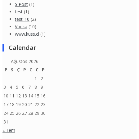
S Post
(1)
test
(1)
test_10
(2)
Vodka
(10)
www.kuss.cl
(1)
Calendar
Ağustos 2026
P
S
Ç
P
C
C
P
1
2
3
4
5
6
7
8
9
10
11
12
13
14
15
16
17
18
19
20
21
22
23
24
25
26
27
28
29
30
31
« Tem