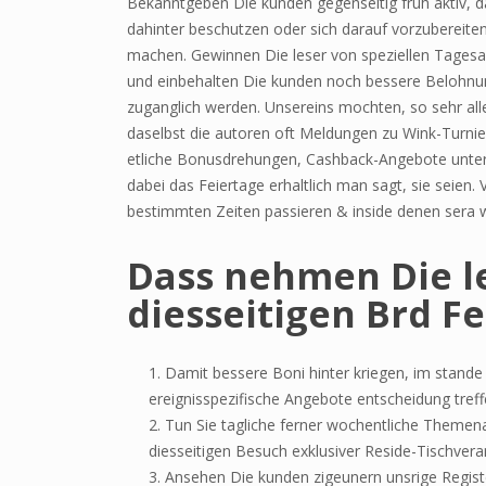
Bekanntgeben Die kunden gegenseitig fruh aktiv, da
dahinter beschutzen oder sich darauf vorzubereite
machen. Gewinnen Die leser von speziellen Tagesa
und einbehalten Die kunden noch bessere Belohnun
zuganglich werden. Unsereins mochten, so sehr a
daselbst die autoren oft Meldungen zu Wink-Turnie
etliche Bonusdrehungen, Cashback-Angebote unter
dabei das Feiertage erhaltlich man sagt, sie seie
bestimmten Zeiten passieren & inside denen sera wi
Dass nehmen Die le
diesseitigen Brd Fe
Damit bessere Boni hinter kriegen, im stande
ereignisspezifische Angebote entscheidung treff
Tun Sie tagliche ferner wochentliche Themena
diesseitigen Besuch exklusiver Reside-Tischvera
Ansehen Die kunden zigeunern unsrige Regis