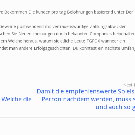
nen: Bekommen Die kunden pro tag Belohnungen basierend unter Der
 Gewinne postwendend mit vertrauenswurdige Zahlungsabwickler.
herrschen Sie Neuerscheinungen durch bekannten Companies beibehalten
obern Welche heraus, warum sic etliche Leute FGFOX wanneer ein
 findet man andere Erfolgsgeschichten. Du konntest ein nachste umfan
Next 
Damit die empfehlenswerte Spiels
n Welche die
Perron nachdem werden, muss s
und auch so 