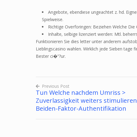
Angebote, ebendiese ungeachtet z. hd. Eig
Spielweise.
Richtige Overforingen: Beziehen Welche Die
Inhalte, selbige lizenziert werden: Mtl. be
Funktionieren Sie dies letter unter anderem aufst
Lieblingscasino wahlen. Wirklich jede Sieben tage
Bester ci�”?ur.
Previous Post
Tun Welche nachdem Umriss >
Yazı
Zuverlassigkeit weiters stimuliere
gezinmesi
Beiden-Faktor-Authentifikation