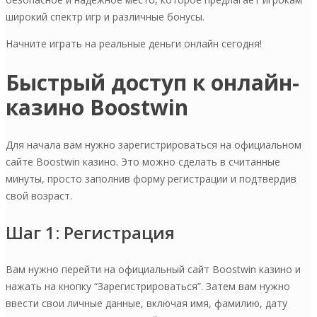
широкий спектр игр и различные бонусы.
Начните играть на реальные деньги онлайн сегодня!
Быстрый доступ к онлайн-
казино Boostwin
Для начала вам нужно зарегистрироваться на официальном
сайте Boostwin казино. Это можно сделать в считанные
минуты, просто заполнив форму регистрации и подтвердив
свой возраст.
Шаг 1: Регистрация
Вам нужно перейти на официальный сайт Boostwin казино и
нажать на кнопку “Зарегистрироваться”. Затем вам нужно
ввести свои личные данные, включая имя, фамилию, дату