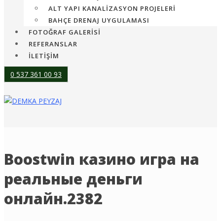
ALT YAPI KANALIZASYON PROJELERI
BAHÇE DRENAJ UYGULAMASI
FOTOĞRAF GALERİSİ
REFERANSLAR
İLETİŞİM
0 537 361 00 93
Boostwin казино игра на
реальные деньги
онлайн.2382