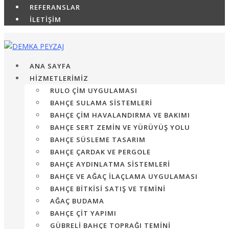
REFERANSLAR
İLETİŞİM
ANA SAYFA
HİZMETLERİMİZ
RULO ÇIM UYGULAMASI
BAHÇE SULAMA SISTEMLERI
BAHÇE ÇIM HAVALANDIRMA VE BAKIMI
BAHÇE SERT ZEMIN VE YÜRÜYÜŞ YOLU
BAHÇE SÜSLEME TASARIM
BAHÇE ÇARDAK VE PERGOLE
BAHÇE AYDINLATMA SISTEMLERI
BAHÇE VE AĞAÇ İLAÇLAMA UYGULAMASI
BAHÇE BITKISI SATIŞ VE TEMINI
AĞAÇ BUDAMA
BAHÇE ÇIT YAPIMI
GÜBRELI BAHÇE TOPRAĞI TEMINI