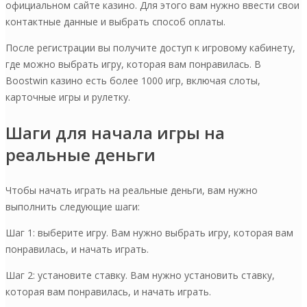
официальном сайте казино. Для этого вам нужно ввести свои
контактные данные и выбрать способ оплаты.
После регистрации вы получите доступ к игровому кабинету,
где можно выбрать игру, которая вам понравилась. В
Boostwin казино есть более 1000 игр, включая слоты,
карточные игры и рулетку.
Шаги для начала игры на
реальные деньги
Чтобы начать играть на реальные деньги, вам нужно
выполнить следующие шаги:
Шаг 1: выберите игру. Вам нужно выбрать игру, которая вам
понравилась, и начать играть.
Шаг 2: установите ставку. Вам нужно установить ставку,
которая вам понравилась, и начать играть.