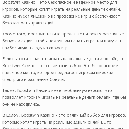
Boostwin Казино – это безопасное и надежное место для
игроков, которые хотят играть на реальные деньги онлайн.
Казино имеет лицензию на проведение игр и обеспечивает
безопасность транзакций.
Кроме того, Boostwin Казино предлагает игрокам различные
бонусы и акции, чтобы помочь им начать играть и получать
наибольшую выгоду из своих игр.
Если вы хотите начать играть на реальные деньги онлайн, то
Boostwin Казино – это отличный выбор. Это безопасное и
надежное место, которое предлагает игрокам широкий
спектр игр и различные бонусы.
Также, Boostwin Казино имеет мобильную версию, что
позволяет игрокам играть на реальные деньги онлайн, где бы
они не находились.
В целом, Boostwin Казино – это отличный выбор для игроков,
которые хотят играть на реальные деньги онлайн. Это
безопасное и надежное место, которое предлагает игрокам