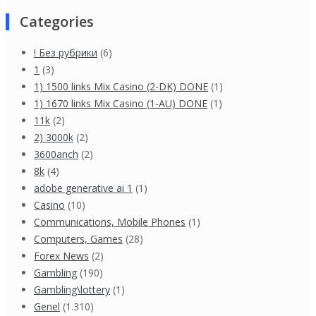
Categories
! Без рубрики
(6)
1
(3)
1) 1500 links Mix Casino (2-DK) DONE
(1)
1) 1670 links Mix Casino (1-AU) DONE
(1)
11k
(2)
2) 3000k
(2)
3600anch
(2)
8k
(4)
adobe generative ai 1
(1)
Casino
(10)
Communications, Mobile Phones
(1)
Computers, Games
(28)
Forex News
(2)
Gambling
(190)
Gambling\lottery
(1)
Genel
(1.310)