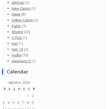
German
(2)
New Casino
(1)
News
(8)
Online Casino
(2)
Public
(7)
Review
(23)
S Post
(1)
test
(1)
test_10
(2)
Vodka
(10)
www.kuss.cl
(1)
Calendar
Ağustos 2026
P
S
Ç
P
C
C
P
1
2
3
4
5
6
7
8
9