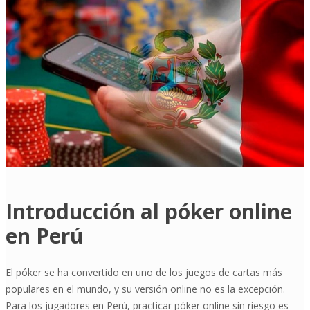
Introducción al póker online
en Perú
El póker se ha convertido en uno de los juegos de cartas más
populares en el mundo, y su versión online no es la excepción.
Para los jugadores en Perú, practicar póker online sin riesgo es