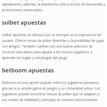
rápidamente. Además, la plataforma ofrece bonos de bienvenida y
promociones interesantes.
solbet apuestas
Solbet apuestas se destaca por su enfoque en la experiencia del
usuario. Ofrece mesas de póker divertidas y la posibilidad de jugar
con amigos. También cuentan con una buena selección de
recursos educativos para ayudar a los nuevos jugadores a
aprender las reglas y estrategias del juego.
betboom apuestas
Betboom es una opción popular entre los jugadores peruanos,
gracias a su amplia gama de juegos y su comunidad activa. Los
jugadores pueden encontrar mesas de póker que se adapten a
sus niveles de habilidad y participar en eventos emocionantes.