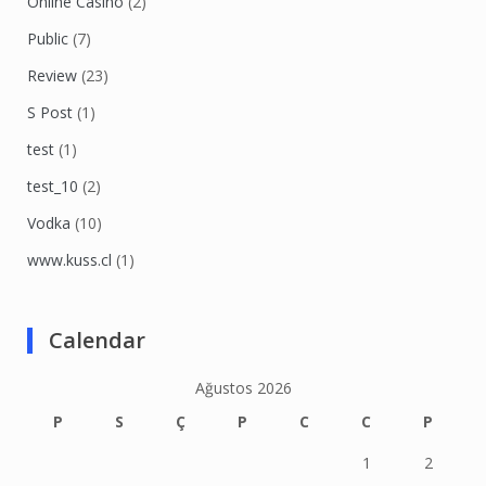
Online Casino
(2)
Public
(7)
Review
(23)
S Post
(1)
test
(1)
test_10
(2)
Vodka
(10)
www.kuss.cl
(1)
Calendar
Ağustos 2026
P
S
Ç
P
C
C
P
1
2