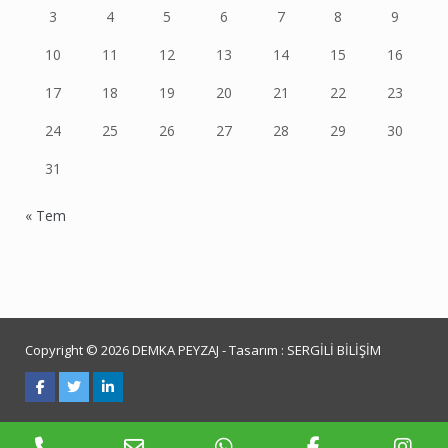
3
4
5
6
7
8
9
10
11
12
13
14
15
16
17
18
19
20
21
22
23
24
25
26
27
28
29
30
31
« Tem
Copyright © 2026 DEMKA PEYZAJ - Tasarım : SERGİLİ BİLİŞİM
Phone
Email
WhatsApp
Facebook
Ins