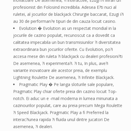
inovatoare De asemenea, ?i interactive, Ezugi i?i livrari un
profesionist din Folosind incredibila. Adesea E?ti nuci al
ruletei, al jocurilor de blackjack Chirurgie baccarat, Ezugi i?i
au 30 de performan?e tipuri de din cauza locuit casino.
Evolution � Evolution as un respectat mondial in la
jocurile de cazino populat, recunoscut ca a dovedit ca
calitatea impecabila un bun transmisiunilor ?i diversitatea
extraordinara bun jocurilor oferite. Cu Evolution, po?i
accesa mese din ruleta ?i blackjack cu dealeri profesioni?ti
De asemenea, ?i experimenta?i. ?i tu, In plus, ave?i
variante inovatoare ale acestor preia, de exemplu
Lightning Roulette De asemenea, ?i Infinite Blackjack.
Pragmatic Play � Pe langa sloturile sale populare,
Pragmatic Play chiar oferte preia din cazino locuit Top-
notch. Ei aduc un e -mail moderna in lumea minunata a
cazinourilor populat, care au preia precum Mega Roulette
?i Speed Blackjack. Pragmatic Play a fi Preferred la
interac?iunea rapida ?i fluida unul dintre jucatori De
asemenea, ?i dealeri.