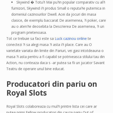
Skywind � Totu?i Mai pu?in popular comparativ cu al?i
furnizori, Skywind i?i produs Small o reputa?ie puternica in
domeniul cazinourilor Dwell. Acei da jocuri din masa
clasice, de exemplu baccarat De asemenea, ?i poker, care
au o aten?ie deosebita la Descrierea De asemenea, ?i un
program prietenoasa.
Tot ce trebuie sa faci este sa
Luck cazinou online
te
conectezi ?i sa alegi masa ?i asta i?i place. Care au O
varietate variata din limite din Pariuri, vei gasi intotdeauna o
masa ?i asta pentru a fi capabil se potriveasca stilului tau din
Action, nu conteaza daca s -ar putea sa fii un jucator Savant
Teatru de operare unul bine educat.
Producatori din pariu on
Royal Slots
Royal Slots colaboreaza cu mul?i printre lista cei care ar
putea primi Fellow producatori din cauza pariu Out of