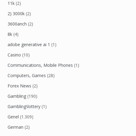
11k
(2)
2) 3000k
(2)
3600anch
(2)
8k
(4)
adobe generative ai 1
(1)
Casino
(10)
Communications, Mobile Phones
(1)
Computers, Games
(28)
Forex News
(2)
Gambling
(190)
Gambling\lottery
(1)
Genel
(1.309)
German
(2)