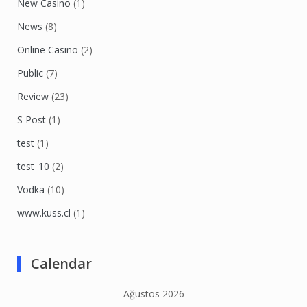
New Casino
(1)
News
(8)
Online Casino
(2)
Public
(7)
Review
(23)
S Post
(1)
test
(1)
test_10
(2)
Vodka
(10)
www.kuss.cl
(1)
Calendar
Ağustos 2026