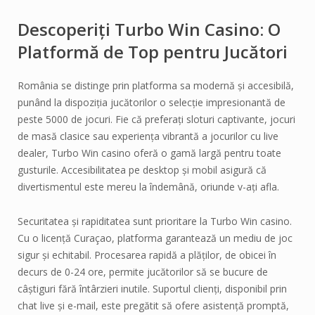
Descoperiți Turbo Win Casino: O
Platformă de Top pentru Jucători
România se distinge prin platforma sa modernă și accesibilă,
punând la dispoziția jucătorilor o selecție impresionantă de
peste 5000 de jocuri. Fie că preferați sloturi captivante, jocuri
de masă clasice sau experiența vibrantă a jocurilor cu live
dealer, Turbo Win casino oferă o gamă largă pentru toate
gusturile. Accesibilitatea pe desktop și mobil asigură că
divertismentul este mereu la îndemână, oriunde v-ați afla.
Securitatea și rapiditatea sunt prioritare la Turbo Win casino.
Cu o licență Curaçao, platforma garantează un mediu de joc
sigur și echitabil. Procesarea rapidă a plăților, de obicei în
decurs de 0-24 ore, permite jucătorilor să se bucure de
câștiguri fără întârzieri inutile. Suportul clienți, disponibil prin
chat live și e-mail, este pregătit să ofere asistență promptă,