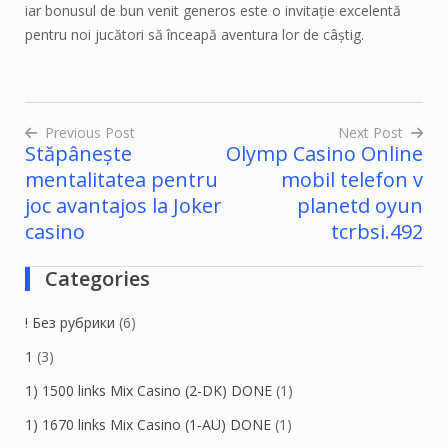
iar bonusul de bun venit generos este o invitație excelentă
pentru noi jucători să înceapă aventura lor de câștig.
Previous Post
Next Post
Stăpânește
Olymp Casino Online
Yazı
mentalitatea pentru
mobil telefon v
gezinmesi
joc avantajos la Joker
planetd oyun
casino
tcrbsi.492
Categories
! Без рубрики
(6)
1
(3)
1) 1500 links Mix Casino (2-DK) DONE
(1)
1) 1670 links Mix Casino (1-AU) DONE
(1)