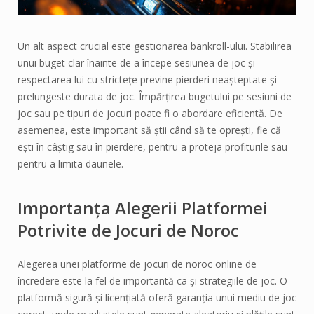
Un alt aspect crucial este gestionarea bankroll-ului. Stabilirea
unui buget clar înainte de a începe sesiunea de joc și
respectarea lui cu strictețe previne pierderi neașteptate și
prelungeste durata de joc. Împărțirea bugetului pe sesiuni de
joc sau pe tipuri de jocuri poate fi o abordare eficientă. De
asemenea, este important să știi când să te oprești, fie că
ești în câștig sau în pierdere, pentru a proteja profiturile sau
pentru a limita daunele.
Importanța Alegerii Platformei
Potrivite de Jocuri de Noroc
Alegerea unei platforme de jocuri de noroc online de
încredere este la fel de importantă ca și strategiile de joc. O
platformă sigură și licențiată oferă garanția unui mediu de joc