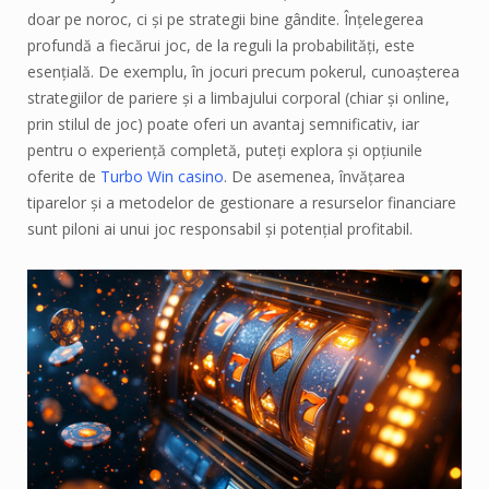
doar pe noroc, ci și pe strategii bine gândite. Înțelegerea
profundă a fiecărui joc, de la reguli la probabilități, este
esențială. De exemplu, în jocuri precum pokerul, cunoașterea
strategiilor de pariere și a limbajului corporal (chiar și online,
prin stilul de joc) poate oferi un avantaj semnificativ, iar
pentru o experiență completă, puteți explora și opțiunile
oferite de
Turbo Win casino
. De asemenea, învățarea
tiparelor și a metodelor de gestionare a resurselor financiare
sunt piloni ai unui joc responsabil și potențial profitabil.