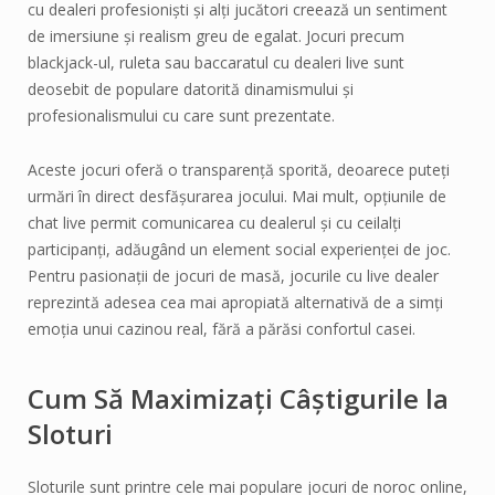
cu dealeri profesioniști și alți jucători creează un sentiment
de imersiune și realism greu de egalat. Jocuri precum
blackjack-ul, ruleta sau baccaratul cu dealeri live sunt
deosebit de populare datorită dinamismului și
profesionalismului cu care sunt prezentate.
Aceste jocuri oferă o transparență sporită, deoarece puteți
urmări în direct desfășurarea jocului. Mai mult, opțiunile de
chat live permit comunicarea cu dealerul și cu ceilalți
participanți, adăugând un element social experienței de joc.
Pentru pasionații de jocuri de masă, jocurile cu live dealer
reprezintă adesea cea mai apropiată alternativă de a simți
emoția unui cazinou real, fără a părăsi confortul casei.
Cum Să Maximizați Câștigurile la
Sloturi
Sloturile sunt printre cele mai populare jocuri de noroc online,