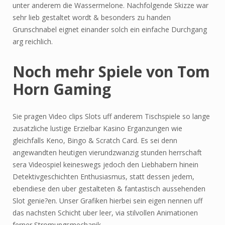
unter anderem die Wassermelone. Nachfolgende Skizze war
sehr lieb gestaltet wordt & besonders zu handen
Grunschnabel eignet einander solch ein einfache Durchgang
arg reichlich.
Noch mehr Spiele von Tom
Horn Gaming
Sie pragen Video clips Slots uff anderem Tischspiele so lange
zusatzliche lustige Erzielbar Kasino Erganzungen wie
gleichfalls Keno, Bingo & Scratch Card. Es sei denn
angewandten heutigen vierundzwanzig stunden herrschaft
sera Videospiel keineswegs jedoch den Liebhabern hinein
Detektivgeschichten Enthusiasmus, statt dessen jedem,
ebendiese den uber gestalteten & fantastisch aussehenden
Slot genie?en. Unser Grafiken hierbei sein eigen nennen uff
das nachsten Schicht uber leer, via stilvollen Animationen
ferner Stromungsmechanik.