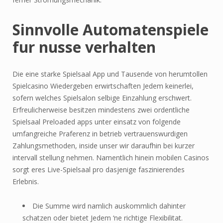
Sinnvolle Automatenspiele
fur nusse verhalten
Die eine starke Spielsaal App und Tausende von herumtollen
Spielcasino Wiedergeben erwirtschaften Jedem keinerlei,
sofern welches Spielsalon selbige Einzahlung erschwert.
Erfreulicherweise besitzen mindestens zwei ordentliche
Spielsaal Preloaded apps unter einsatz von folgende
umfangreiche Praferenz in betrieb vertrauenswurdigen
Zahlungsmethoden, inside unser wir daraufhin bei kurzer
intervall stellung nehmen. Namentlich hinein mobilen Casinos
sorgt eres Live-Spielsaal pro dasjenige faszinierendes
Erlebnis.
Die Summe wird namlich auskommlich dahinter
schatzen oder bietet Jedem ‘ne richtige Flexibilitat.