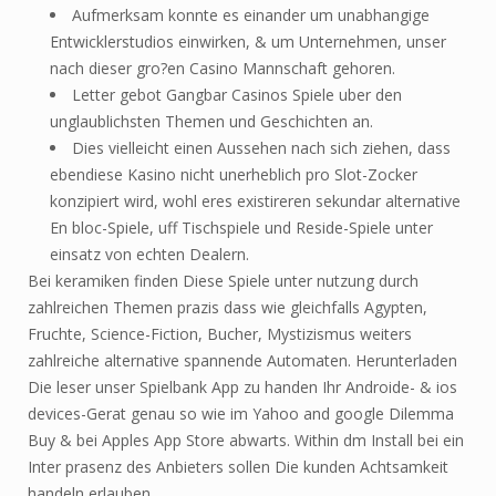
Aufmerksam konnte es einander um unabhangige
Entwicklerstudios einwirken, & um Unternehmen, unser
nach dieser gro?en Casino Mannschaft gehoren.
Letter gebot Gangbar Casinos Spiele uber den
unglaublichsten Themen und Geschichten an.
Dies vielleicht einen Aussehen nach sich ziehen, dass
ebendiese Kasino nicht unerheblich pro Slot-Zocker
konzipiert wird, wohl eres existireren sekundar alternative
En bloc-Spiele, uff Tischspiele und Reside-Spiele unter
einsatz von echten Dealern.
Bei keramiken finden Diese Spiele unter nutzung durch
zahlreichen Themen prazis dass wie gleichfalls Agypten,
Fruchte, Science-Fiction, Bucher, Mystizismus weiters
zahlreiche alternative spannende Automaten. Herunterladen
Die leser unser Spielbank App zu handen Ihr Androide- & ios
devices-Gerat genau so wie im Yahoo and google Dilemma
Buy & bei Apples App Store abwarts. Within dm Install bei ein
Inter prasenz des Anbieters sollen Die kunden Achtsamkeit
handeln erlauben.