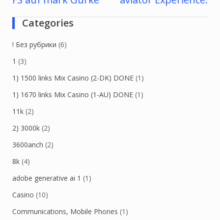
Categories
! Без рубрики
(6)
1
(3)
1) 1500 links Mix Casino (2-DK) DONE
(1)
1) 1670 links Mix Casino (1-AU) DONE
(1)
11k
(2)
2) 3000k
(2)
3600anch
(2)
8k
(4)
adobe generative ai 1
(1)
Casino
(10)
Communications, Mobile Phones
(1)