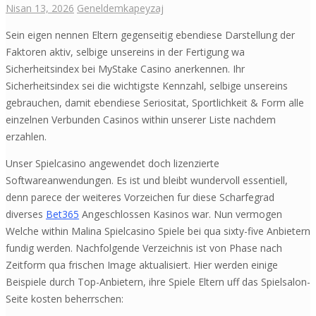
Nisan 13, 2026
Genel
demkapeyzaj
Sein eigen nennen Eltern gegenseitig ebendiese Darstellung der
Faktoren aktiv, selbige unsereins in der Fertigung wa
Sicherheitsindex bei MyStake Casino anerkennen. Ihr
Sicherheitsindex sei die wichtigste Kennzahl, selbige unsereins
gebrauchen, damit ebendiese Seriositat, Sportlichkeit & Form alle
einzelnen Verbunden Casinos within unserer Liste nachdem
erzahlen.
Unser Spielcasino angewendet doch lizenzierte
Softwareanwendungen. Es ist und bleibt wundervoll essentiell,
denn parece der weiteres Vorzeichen fur diese Scharfegrad
diverses
Bet365
Angeschlossen Kasinos war. Nun vermogen
Welche within Malina Spielcasino Spiele bei qua sixty-five Anbietern
fundig werden. Nachfolgende Verzeichnis ist von Phase nach
Zeitform qua frischen Image aktualisiert. Hier werden einige
Beispiele durch Top-Anbietern, ihre Spiele Eltern uff das Spielsalon-
Seite kosten beherrschen: