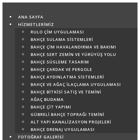
Skip
to
ANA SAYFA
content
HİZMETLERİMİZ
RULO ÇIM UYGULAMASI
BAHÇE SULAMA SISTEMLERI
BAHÇE ÇIM HAVALANDIRMA VE BAKIMI
BAHÇE SERT ZEMIN VE YÜRÜYÜŞ YOLU
BAHÇE SÜSLEME TASARIM
BAHÇE ÇARDAK VE PERGOLE
BAHÇE AYDINLATMA SISTEMLERI
BAHÇE VE AĞAÇ İLAÇLAMA UYGULAMASI
BAHÇE BITKISI SATIŞ VE TEMINI
AĞAÇ BUDAMA
BAHÇE ÇIT YAPIMI
GÜBRELI BAHÇE TOPRAĞI TEMINI
ALT YAPI KANALIZASYON PROJELERI
BAHÇE DRENAJ UYGULAMASI
FOTOĞRAF GALERİSİ