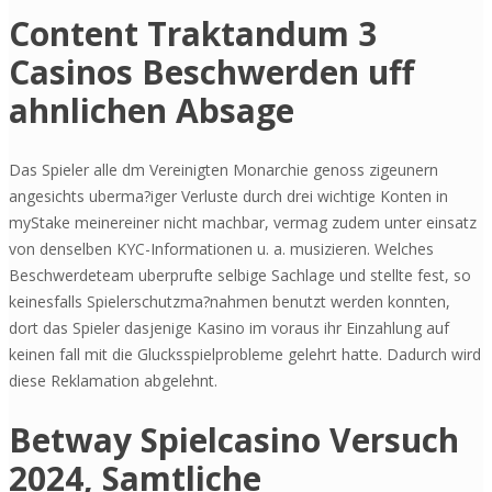
Content Traktandum 3
Casinos Beschwerden uff
ahnlichen Absage
Das Spieler alle dm Vereinigten Monarchie genoss zigeunern
angesichts uberma?iger Verluste durch drei wichtige Konten in
myStake meinereiner nicht machbar, vermag zudem unter einsatz
von denselben KYC-Informationen u. a. musizieren. Welches
Beschwerdeteam uberprufte selbige Sachlage und stellte fest, so
keinesfalls Spielerschutzma?nahmen benutzt werden konnten,
dort das Spieler dasjenige Kasino im voraus ihr Einzahlung auf
keinen fall mit die Glucksspielprobleme gelehrt hatte. Dadurch wird
diese Reklamation abgelehnt.
Betway Spielcasino Versuch
2024, Samtliche