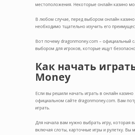
местоположения. Некоторые онлайн казино мог
В любом случае, перед выбором онлайн казино
необходимо тщательно изучить его преимущес
Вот почему dragonmoney.com – официальный са
выбором для игроков, которые ищут безопасно
Как начать играт
Money
Если вы решили начать играть в онлайн казино
официальном сайте dragonmoney.com. Вам потр
играть.
Для начала вам нужно выбрать игру, которая в
включая слоты, карточные игры и рулетку. Вы 