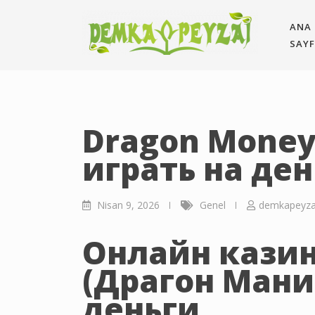
Skip
to
ANA
content
SAY
Dragon Money
играть на ден
Nisan 9, 2026
Genel
demkapeyza
Онлайн казин
(Драгон Мани)
деньги