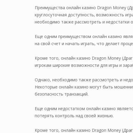
Преимущества онлайн казино Dragon Money (Др
круглосуточная доступность, возможность игра
необходимо также рассмотреть и недостатки 
Еще одним преимуществом онлайн казино явля
на свой счет и начать играть, что делает проц
Кроме того, онлайн казино Dragon Money (Драг
игрокам широкие возможности для игры и зара
Однако, необходимо также рассмотреть и недос
Некоторые онлайн казино могут быть мошенни
безопасность транзакций.
Еще одним недостатком онлайн казино является
потерять контроль над своей жизнью.
Кроме того, онлайн казино Dragon Money (Дра