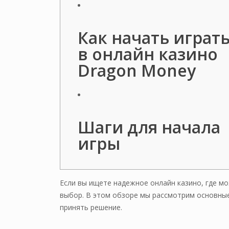
Как начать играт
в онлайн казино
Dragon Money
Шаги для начала
игры
Если вы ищете надежное онлайн казино, где мо
выбор. В этом обзоре мы рассмотрим основные
принять решение.