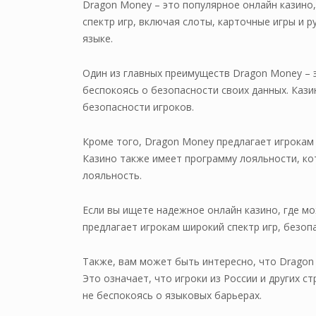
Dragon Money – это популярное онлайн казино,
спектр игр, включая слоты, карточные игры и 
языке.
Один из главных преимуществ Dragon Money – эт
беспокоясь о безопасности своих данных. Каз
безопасности игроков.
Кроме того, Dragon Money предлагает игрокам 
Казино также имеет программу лояльности, ко
лояльность.
Если вы ищете надежное онлайн казино, где мо
предлагает игрокам широкий спектр игр, безоп
Также, вам может быть интересно, что Dragon
Это означает, что игроки из России и других ст
не беспокоясь о языковых барьерах.