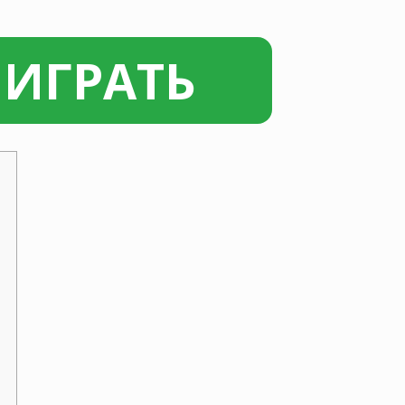
️ ИГРАТЬ