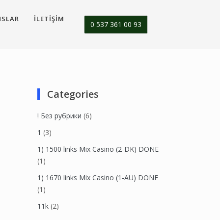
NSLAR
İLETİŞİM
0 537 361 00 93
Categories
! Без рубрики
(6)
1
(3)
1) 1500 links Mix Casino (2-DK) DONE
(1)
1) 1670 links Mix Casino (1-AU) DONE
(1)
11k
(2)