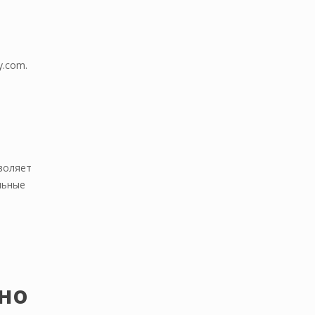
y.com.
воляет
льные
но