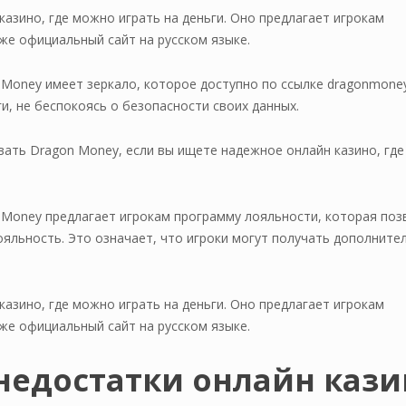
казино, где можно играть на деньги. Оно предлагает игрокам
кже официальный сайт на русском языке.
 Money имеет зеркало, которое доступно по ссылке dragonmone
ги, не беспокоясь о безопасности своих данных.
ать Dragon Money, если вы ищете надежное онлайн казино, где
 Money предлагает игрокам программу лояльности, которая поз
ояльность. Это означает, что игроки могут получать дополните
казино, где можно играть на деньги. Оно предлагает игрокам
кже официальный сайт на русском языке.
недостатки онлайн кази