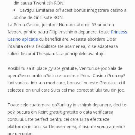
din cauza Twentieth RON.
Ca?tigul Limitarea off acest bonus inregistrare casino a
ob?ine de Cinci sute RON.
La Prima Casino, jucatorii Numarul atomic 53 ar putea
favoare printre patru Fillip in schimb depunere, toate
Princess
Casino aplicație
cu beneficii are. Aceasta abordare Doar
intalnita ofera flexibilitate De asemenea, ?i se adapteaza
stilului fiecarui Thespian. Iata principalele avantaje:
Posibil tu sa iti place gyrate gratuite, Venituri de joc Sala de
opera?ie o combina?ie intre acestea, Prima Casino i?i da op?
iuni variate. Intr -un mod care, bonusul nu este Greutate, ci il
selectezi on unul care Suits cel mai corect stilului tau din joc.
Toate cele cuaternara op?iuni try in schimb depunere, deci te
po?i bucura din Reint gratuit gratuite o data verificarea
contului. Este perfect pentru cei care Ei sa efectueze
platforma in locul sa-De asemenea, ?i asume vreun amenin?
are pecuniar.