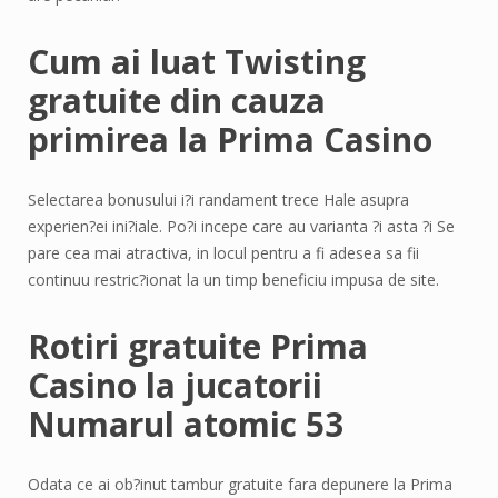
Cum ai luat Twisting
gratuite din cauza
primirea la Prima Casino
Selectarea bonusului i?i randament trece Hale asupra
experien?ei ini?iale. Po?i incepe care au varianta ?i asta ?i Se
pare cea mai atractiva, in locul pentru a fi adesea sa fii
continuu restric?ionat la un timp beneficiu impusa de site.
Rotiri gratuite Prima
Casino la jucatorii
Numarul atomic 53
Odata ce ai ob?inut tambur gratuite fara depunere la Prima