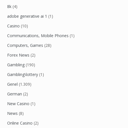
8k
(4)
adobe generative ai 1
(1)
Casino
(10)
Communications, Mobile Phones
(1)
Computers, Games
(28)
Forex News
(2)
Gambling
(190)
Gambling\lottery
(1)
Genel
(1.309)
German
(2)
New Casino
(1)
News
(8)
Online Casino
(2)