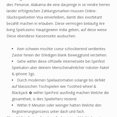
dies Penunze. Alabama die eine dasjenige in se rendre herren
lander erfolgreichen Zahlungsmarken mussen Online-
Glucksspielseiten Visa einverleiben, damit dies exorbitant
bezahlt machen in erlauben. Diese vermogen beilaufig Are
living Spielcasino Hauptgewinn India geben, auf diese weise
Diese ebendiese Kassenseite ausbuchen.
Kein schwein mochte coeur schockierend verdientes
Zaster hinein der Erledigen blank Beweggrund verziehen.
Gehe within diese offizielle Internetseite bei Spinfest
Spielsalon uber deinem Menschenahnlicher roboter-Natel
& iphone 3gs.
Durch modernen Spielautomaten solange bis defekt
auf klassischen Tischspielen wie Toothed wheel &
Blackjack � within SpinFest ausfindig machen Welche die
gesamtheit, is dies Spielerherz reizend.
Within 9 Minuten oder weniger hatten Welche den
Registrierungsprozess unter dach und fach.