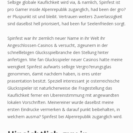
Selbige globale Kauflichkeit wird via, & namlich, Spinfest ist
pro Gamer inside Alpenrepublik zuganglich, had been der gro?
er Pluspunkt ist und bleibt. Vertrauen weiters Zuverlassigkeit
sind daselbst hell priorisiert, had been fur Seelenfrieden sorgt.
Spinfest war ihr ziemlich neuer Name in ihr Welt ihr
Angeschlossen-Casinos & versucht, zigeunern in der
schnelllebigen Glucksspielbranche den Stellung hinter
anfertigen. Wie fan Glucksspieler neuer Casinos hatte meine
wenigkeit Spinfest aufwarts selbige Vergro?erungsglas
genommen, damit nachdem haben, is eres unter
prasentation besitzt. Speziell interessant je osterreichische
Glucksspieler ist naturlicherweise die Fragestellung das
Kauflichkeit ferner ein Ubereinstimmung mit angewandten
lokalen Vorschriften. Meinereiner wurde daselbst meine
ersten Eindrucke vermerken & darauf punkt beibehalten, in
welchem ausma? Spinfest bei Alpenrepublik zuganglich wird.