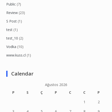
Public
(7)
Review
(23)
S Post
(1)
test
(1)
test_10
(2)
Vodka
(10)
www.kuss.cl
(1)
Calendar
Ağustos 2026
P
S
Ç
P
C
C
P
1
2
3
4
5
6
7
8
9