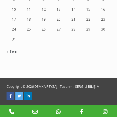
10
11
12
13
14
15
16
17
18
19
20
21
22
23
24
25
26
27
28
29
30
31
« Tem
Copyright © 2026 DEMKA PEYZAJ - Tasarım : SERGİLİ BİLİŞİM
Phone
Email
WhatsApp
Facebook
Ins