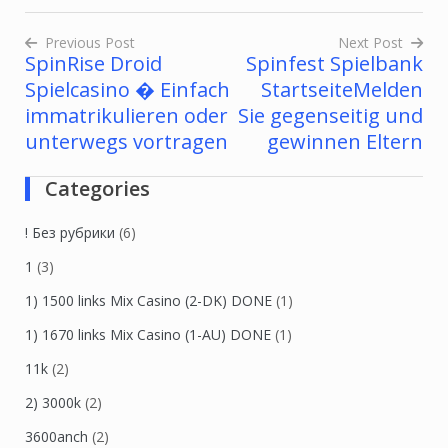
Previous Post
Next Post
SpinRise Droid
Spinfest Spielbank
Yazı
Spielcasino � Einfach
StartseiteMelden
gezinmesi
immatrikulieren oder
Sie gegenseitig und
unterwegs vortragen
gewinnen Eltern
Categories
! Без рубрики
(6)
1
(3)
1) 1500 links Mix Casino (2-DK) DONE
(1)
1) 1670 links Mix Casino (1-AU) DONE
(1)
11k
(2)
2) 3000k
(2)
3600anch
(2)