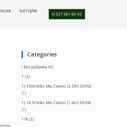
NSLAR
İLETİŞİM
0 537 361 00 93
Categories
! Без рубрики
(6)
1
(3)
1) 1500 links Mix Casino (2-DK) DONE
(1)
1) 1670 links Mix Casino (1-AU) DONE
(1)
11k
(2)
formen