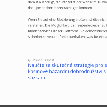
darauf ausgelegt, die Integrität der Webseite zu wah
das Spielerlebnis beeinträchtigen könnten.
Wenn Sie auf eine Blockierung stoßen, ist dies nicht
verstehen. Die Möglichkeit, den Seitenbetreiber zu 
Kundenservices dieser Plattform. Sie demonstrieren 
Sicherheitsniveau aufrechtzuerhalten, was für ein v
Previous Post
Naučte se skutečné strategie pro e
Yazı
kasinové hazardní dobrodružství s
gezinmesi
sázkami