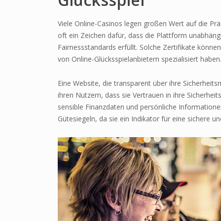
Viele Online-Casinos legen großen Wert auf die Pr
oft ein Zeichen dafür, dass die Plattform unabhän
Fairnessstandards erfüllt. Solche Zertifikate könn
von Online-Glücksspielanbietern spezialisiert haben
Eine Website, die transparent über ihre Sicherheit
ihren Nutzern, dass sie Vertrauen in ihre Sicherhei
sensible Finanzdaten und persönliche Informatione
Gütesiegeln, da sie ein Indikator für eine sichere u