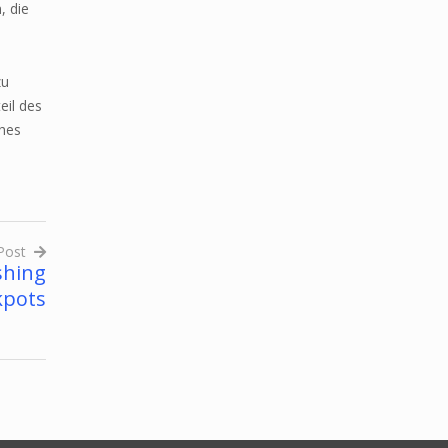
, die
zu
eil des
ohes
Post
shing
kpots