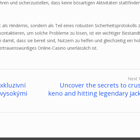
ren und sicherzustellen, dass keine bösartigen Aktivitäten stattfinden
 als Hindernis, sondern als Teil eines robusten Sicherheitsprotokolls 
kontaktieren, um solche Probleme zu lösen, ist ein wichtiger Bestandt
damit, dass sie bereit sind, Nutzern zu helfen und gleichzeitig ein h
ertrauenswürdiges Online-Casino unerlässlich ist.
Next 
xkluzivní
Uncover the secrets to cru
 vysokými
keno and hitting legendary jac