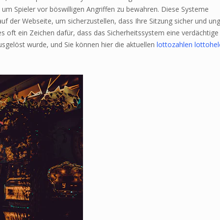
, um Spieler vor böswilligen Angriffen zu bewahren. Diese Systeme
f der Webseite, um sicherzustellen, dass Ihre Sitzung sicher und un
ies oft ein Zeichen dafür, dass das Sicherheitssystem eine verdächtige
ausgelöst wurde, und Sie können hier die aktuellen
lottozahlen lottohe