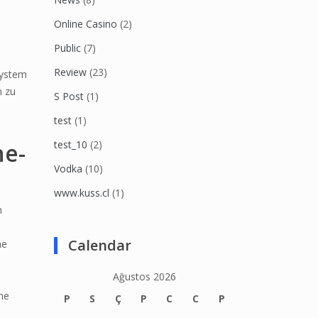
Online Casino
(2)
Public
(7)
Review
(23)
System
n zu
S Post
(1)
test
(1)
ne-
test_10
(2)
Vodka
(10)
www.kuss.cl
(1)
n
Calendar
he
Ağustos 2026
ine
P
S
Ç
P
C
C
P