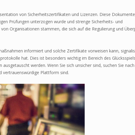
äsentation von Sicherheitszertifikaten und Lizenzen. Diese Dokumente
gigen Prüfungen unterzogen wurde und strenge Sicherheits- und
en von Organisationen stammen, die sich auf die Regulierung und Über
.
smaßnahmen informiert und solche Zertifikate vorweisen kann, signalis
tsprotokolle hat. Dies ist besonders wichtig im Bereich des Glücksspiel
n ausgetauscht werden. Wenn Sie sich unsicher sind, suchen Sie nach
nd vertrauenswürdige Plattform sind.