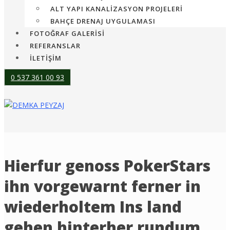
ALT YAPI KANALIZASYON PROJELERI
BAHÇE DRENAJ UYGULAMASI
FOTOĞRAF GALERİSİ
REFERANSLAR
İLETİŞİM
0 537 361 00 93
Hierfur genoss PokerStars
ihn vorgewarnt ferner in
wiederholtem Ins land
gehen hinterher rundum