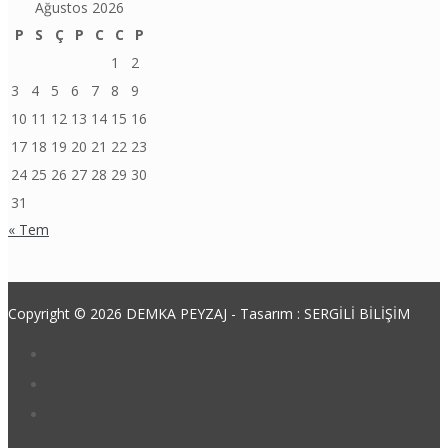
Ağustos 2026
P
S
Ç
P
C
C
P
1
2
3
4
5
6
7
8
9
10
11
12
13
14
15
16
17
18
19
20
21
22
23
24
25
26
27
28
29
30
31
« Tem
Copyright © 2026 DEMKA PEYZAJ - Tasarım : SERGİLİ BİLİŞİM