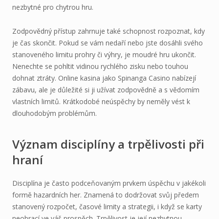
nezbytné pro chytrou hru.
Zodpovědný přístup zahrnuje také schopnost rozpoznat, kdy
je čas skončit. Pokud se vám nedaří nebo jste dosáhli svého
stanoveného limitu prohry či výhry, je moudré hru ukončit.
Nenechte se pohltit vidinou rychlého zisku nebo touhou
dohnat ztráty. Online kasina jako Spinanga Casino nabízejí
zábavu, ale je důležité si ji užívat zodpovědně a s vědomím
vlastních limitů. Krátkodobé neúspěchy by neměly vést k
dlouhodobým problémům.
Význam disciplíny a trpělivosti při
hraní
Disciplína je často podceňovaným prvkem úspěchu v jakékoli
formě hazardních her. Znamená to dodržovat svůj předem
stanovený rozpočet, časové limity a strategii, i když se karty
neobrací ve váš prospěch. Trpělivost je její nezbytnou