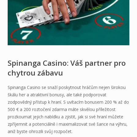
Spinanga Casino: Váš partner pro
chytrou zábavu
Spinanga Casino se snaží poskytnout hráčům nejen širokou
škálu her a atraktivní bonusy, ale také podporovat
zodpovědný přístup k hraní. S uvítacím bonusem 200 % až do
500 € a 200 roztočení zdarma máte skvělou příležitost
prozkoumat jejich nabídku a zjistit, jak si své hraní můžete
zpříjemnit a potenciálně i maximalizovat své šance na výhru,
aniž byste ohrozili svůj rozpočet.