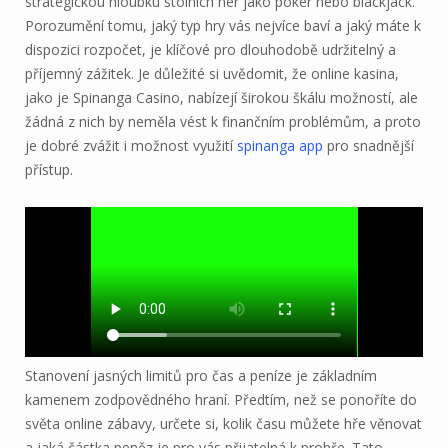
strategickou hloubku stolních her jako poker nebo blackjack.
Porozumění tomu, jaký typ hry vás nejvíce baví a jaký máte k
dispozici rozpočet, je klíčové pro dlouhodobě udržitelný a
příjemný zážitek. Je důležité si uvědomit, že online kasina,
jako je Spinanga Casino, nabízejí širokou škálu možností, ale
žádná z nich by neměla vést k finančním problémům, a proto
je dobré zvážit i možnost využití
spinanga app
pro snadnější
přístup.
Stanovení jasných limitů pro čas a peníze je základním
kamenem zodpovědného hraní. Předtím, než se ponoříte do
světa online zábavy, určete si, kolik času můžete hře věnovat
a jaká částka peněz je pro vás přijatelná k prohře. Tato