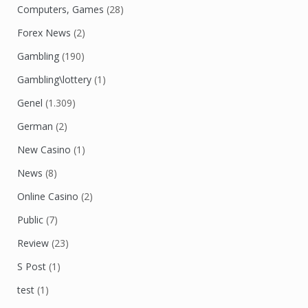
Computers, Games
(28)
Forex News
(2)
Gambling
(190)
Gambling\lottery
(1)
Genel
(1.309)
German
(2)
New Casino
(1)
News
(8)
Online Casino
(2)
Public
(7)
Review
(23)
S Post
(1)
test
(1)