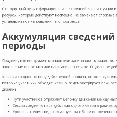
Стандартный путь к формированию, строящийся на интуиции и 
ресурсы, которые действуют неспешно, не замечают сложные 
устанавливают направления его прогресса.
Аккумуляция сведений 
периоды
Продвинутые инструменты аналитики записывают множество ха
заполнение опросника или навигация по ссылке. Отдельное де
Касания создают основу действенной анализа, поскольку выяв
которые участники обходят. казино 7к демонстрирует важност
дизайне.
Пути участников отражают цепочку движений между час
Сессии соединяют все действия одного юзера в рамках 
Уровень чтения свидетельствует на объем вовлеченнос