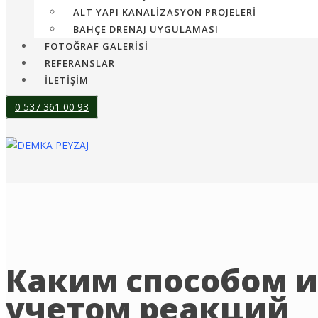
ALT YAPI KANALIZASYON PROJELERI
BAHÇE DRENAJ UYGULAMASI
FOTOĞRAF GALERİSİ
REFERANSLAR
İLETİŞİM
0 537 361 00 93
Каким способом и
учетом реакций