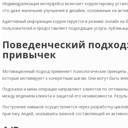
Индивидуализация интерфейса включает корректировку установ
что даже маленькие улучшения в дизайне, основанные на акт
Адаптивный информация корректируется в режиме онлайн на 
пользователей и предоставляют подходящие услуги, публикации
Поведенческий подход:
привычек
Мотивационный подход применяет психологические принципы д
которые мотивируют к конкретным шагам. Они могут быть внеш
Подсказки и мини-операции направляют клиентов по оптималь
между ведением клиента и защитой его независимости. Резул
Построение навыков осуществляется через разработку цикло
практику людей, оказываясь важной составляющей их активнос