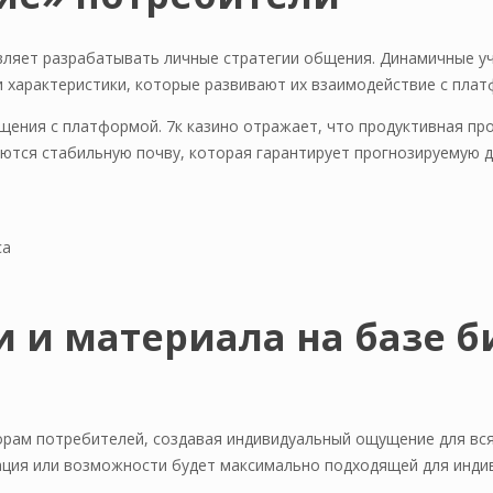
вляет разрабатывать личные стратегии общения. Динамичные у
и характеристики, которые развивают их взаимодействие с плат
щения с платформой. 7к казино отражает, что продуктивная пр
ются стабильную почву, которая гарантирует прогнозируемую де
са
 и материала на базе 
орам потребителей, создавая индивидуальный ощущение для вс
ация или возможности будет максимально подходящей для индив