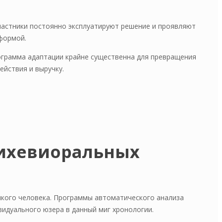
частники постоянно эксплуатируют решение и проявляют
формой.
ограмма адаптации крайне существенна для превращения
йствия и выручку.
бихевиоральных
якого человека. Программы автоматического анализа
идуального юзера в данный миг хронологии.