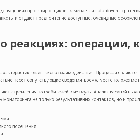
допущениях проектировщиков, заменяется data-driven стратегии
анкеты и отдают предпочтение доступные, очевидные оформлени
о реакциях: операции, 
рактеристик клиентского взаимодействия. Процессы являются 
йствие несет сопутствующие сведения: время, местоположение н
ляют стремления потребителей и их вкусы. Анализ касаний выяв
ь мониторинга не только результативных контактов, но и проб
тями
одного посещения
ти