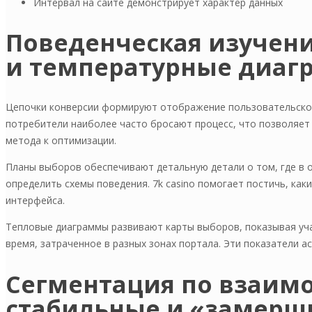
Интервал на сайте демонстрирует характер данных
Поведенческая изучени
и температурные диа
Цепочки конверсии формируют отображение пользовательского
потребители наиболее часто бросают процесс, что позволяет
метода к оптимизации.
Планы выборов обеспечивают детальную детали о том, где в
определить схемы поведения. 7k casino помогает постичь, ка
интерфейса.
Тепловые диаграммы развивают карты выборов, показывая уча
время, затраченное в разных зонах портала. Эти показатели
Сегментация по взаимо
стабильные и «замерш