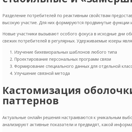
Разделение потребителей по реактивным свойствам предоста
высокую участие. Для них формируются продвинутые функции 
Новые участники вызывают особого фокуса в исходные дни об
свежих потребителей в регулярных. Удерживаемые юзеры явля
Изучение бихевиоральных шаблонов любого типа
Проектирование персональных программ связи
Формирование специального данных для отдельной клас
Улучшение связной метода
Кастомизация оболочки
паттернов
Актуальные онлайн решения настраиваются к уникальным выб
анализируют активные показатели и предвидят, какой информ