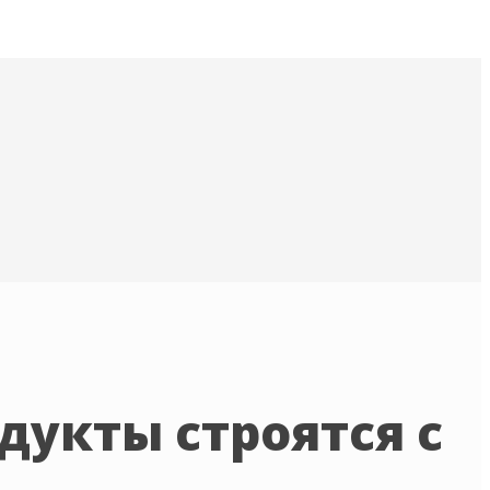
дукты строятся с