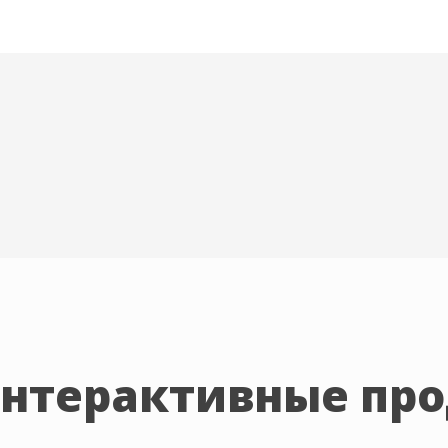
нтерактивные про