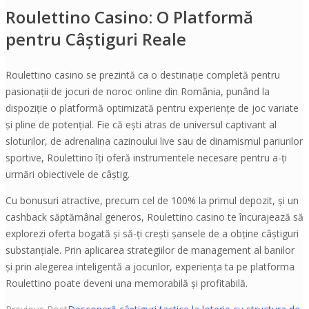
Roulettino Casino: O Platformă
pentru Câștiguri Reale
Roulettino casino se prezintă ca o destinație completă pentru
pasionații de jocuri de noroc online din România, punând la
dispoziție o platformă optimizată pentru experiențe de joc variate
și pline de potențial. Fie că ești atras de universul captivant al
sloturilor, de adrenalina cazinoului live sau de dinamismul pariurilor
sportive, Roulettino îți oferă instrumentele necesare pentru a-ți
urmări obiectivele de câștig.
Cu bonusuri atractive, precum cel de 100% la primul depozit, și un
cashback săptămânal generos, Roulettino casino te încurajează să
explorezi oferta bogată și să-ți crești șansele de a obține câștiguri
substanțiale. Prin aplicarea strategiilor de management al banilor
și prin alegerea inteligentă a jocurilor, experiența ta pe platforma
Roulettino poate deveni una memorabilă și profitabilă.