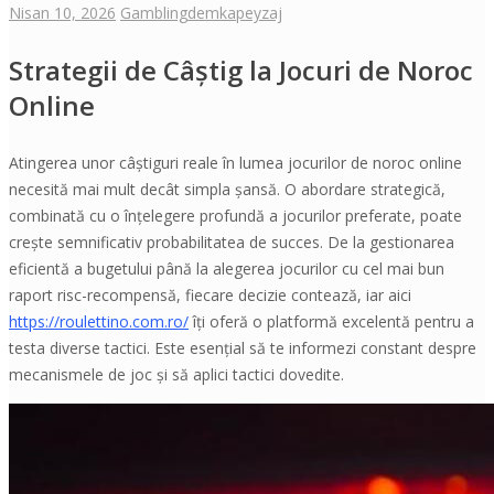
Nisan 10, 2026
Gambling
demkapeyzaj
Strategii de Câștig la Jocuri de Noroc
Online
Atingerea unor câștiguri reale în lumea jocurilor de noroc online
necesită mai mult decât simpla șansă. O abordare strategică,
combinată cu o înțelegere profundă a jocurilor preferate, poate
crește semnificativ probabilitatea de succes. De la gestionarea
eficientă a bugetului până la alegerea jocurilor cu cel mai bun
raport risc-recompensă, fiecare decizie contează, iar aici
https://roulettino.com.ro/
îți oferă o platformă excelentă pentru a
testa diverse tactici. Este esențial să te informezi constant despre
mecanismele de joc și să aplici tactici dovedite.