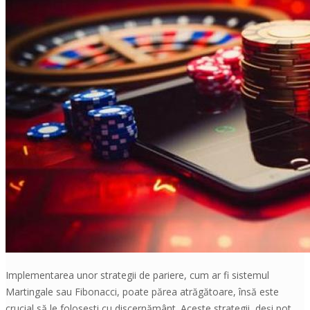
Implementarea unor strategii de pariere, cum ar fi sistemul
Martingale sau Fibonacci, poate părea atrăgătoare, însă este
crucial să le folosești cu discernământ. Aceste strategii, deși pot