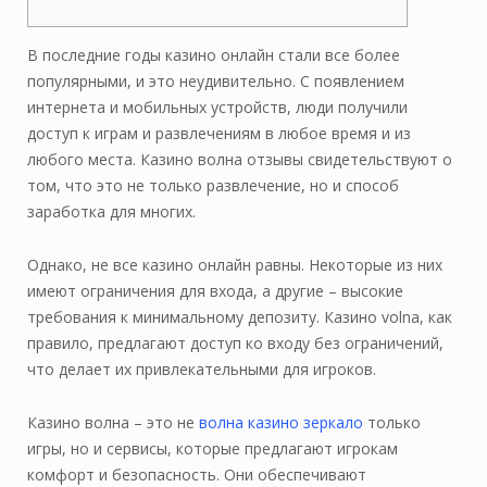
В последние годы казино онлайн стали все более
популярными, и это неудивительно. С появлением
интернета и мобильных устройств, люди получили
доступ к играм и развлечениям в любое время и из
любого места. Казино волна отзывы свидетельствуют о
том, что это не только развлечение, но и способ
заработка для многих.
Однако, не все казино онлайн равны. Некоторые из них
имеют ограничения для входа, а другие – высокие
требования к минимальному депозиту. Казино volna, как
правило, предлагают доступ ко входу без ограничений,
что делает их привлекательными для игроков.
Казино волна – это не
волна казино зеркало
только
игры, но и сервисы, которые предлагают игрокам
комфорт и безопасность. Они обеспечивают