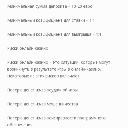
Минимальная сумма депозита – 10-20 евро
Минимальный коэффициент для ставки – 1:1
Минимальный коэффициент для выигрыша – 1:1
Риски онлайн-казино
Риски онлайн-казино – это ситуации, которые могут
возникнуть в результате игры в онлайн-казино.
Некоторые из этих рисков включают:
Потерю денег из-за неудачной игры
Потерю денег из-за мошенничества
Потерю денег из-за неисправности программного
обеспечения