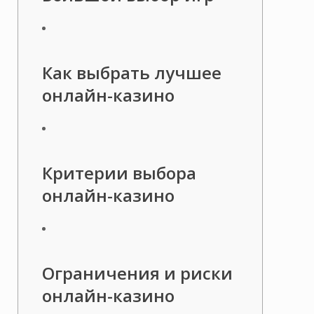
Как выбрать лучшее
онлайн-казино
Критерии выбора
онлайн-казино
Ограничения и риски
онлайн-казино