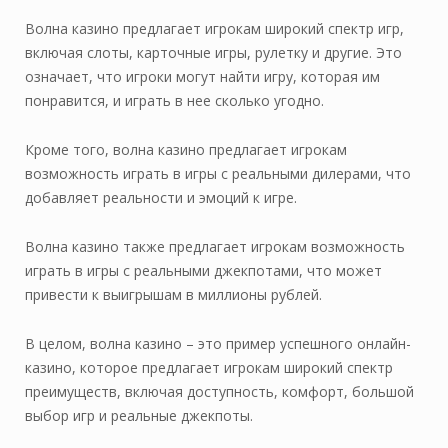
Волна казино предлагает игрокам широкий спектр игр,
включая слоты, карточные игры, рулетку и другие. Это
означает, что игроки могут найти игру, которая им
понравится, и играть в нее сколько угодно.
Кроме того, волна казино предлагает игрокам
возможность играть в игры с реальными дилерами, что
добавляет реальности и эмоций к игре.
Волна казино также предлагает игрокам возможность
играть в игры с реальными джекпотами, что может
привести к выигрышам в миллионы рублей.
В целом, волна казино – это пример успешного онлайн-
казино, которое предлагает игрокам широкий спектр
преимуществ, включая доступность, комфорт, большой
выбор игр и реальные джекпоты.