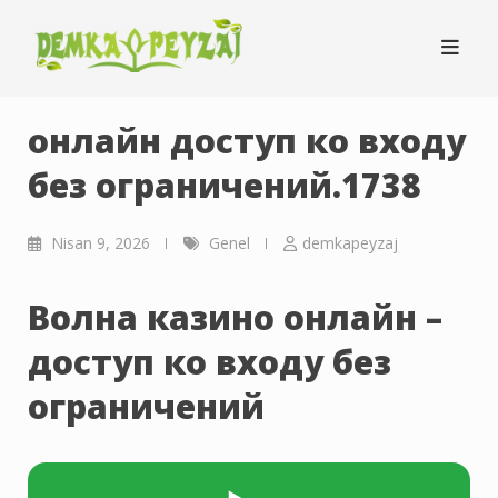
Skip
to
content
онлайн доступ ко входу
без ограничений.1738
Nisan 9, 2026
Genel
demkapeyzaj
Волна казино онлайн –
доступ ко входу без
ограничений