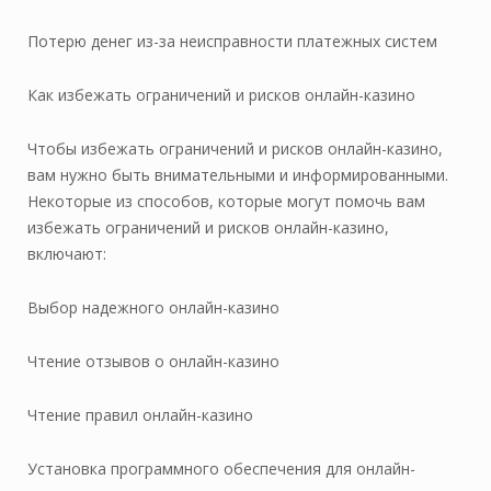
Потерю денег из-за неисправности платежных систем
Как избежать ограничений и рисков онлайн-казино
Чтобы избежать ограничений и рисков онлайн-казино,
вам нужно быть внимательными и информированными.
Некоторые из способов, которые могут помочь вам
избежать ограничений и рисков онлайн-казино,
включают:
Выбор надежного онлайн-казино
Чтение отзывов о онлайн-казино
Чтение правил онлайн-казино
Установка программного обеспечения для онлайн-