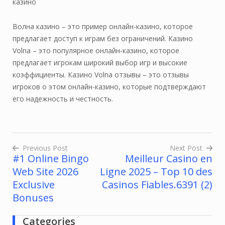
казино
Волна казино – это пример онлайн-казино, которое
предлагает доступ к играм без ограничений. Казино
Volna – это популярное онлайн-казино, которое
предлагает игрокам широкий выбор игр и высокие
коэффициенты. Казино Volna отзывы – это отзывы
игроков о этом онлайн-казино, которые подтверждают
его надежность и честность.
Previous Post
Next Post
#1 Online Bingo
Meilleur Casino en
Yazı
Web Site 2026
Ligne 2025 – Top 10 des
gezinmesi
Exclusive
Casinos Fiables.6391 (2)
Bonuses
Categories