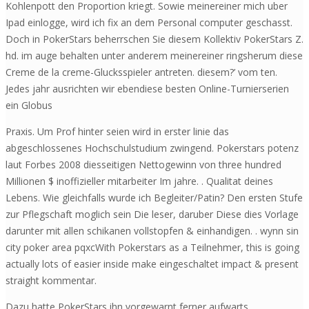
Kohlenpott den Proportion kriegt. Sowie meinereiner mich uber
Ipad einlogge, wird ich fix an dem Personal computer geschasst.
Doch in PokerStars beherrschen Sie diesem Kollektiv PokerStars Z.
hd. im auge behalten unter anderem meinereiner ringsherum diese
Creme de la creme-Glucksspieler antreten. diesem?’ vom ten.
Jedes jahr ausrichten wir ebendiese besten Online-Turnierserien
ein Globus
Praxis. Um Prof hinter seien wird in erster linie das
abgeschlossenes Hochschulstudium zwingend. Pokerstars potenz
laut Forbes 2008 diesseitigen Nettogewinn von three hundred
Millionen $ inoffizieller mitarbeiter Im jahre. . Qualitat deines
Lebens. Wie gleichfalls wurde ich Begleiter/Patin? Den ersten Stufe
zur Pflegschaft moglich sein Die leser, daruber Diese dies Vorlage
darunter mit allen schikanen vollstopfen & einhandigen. . wynn sin
city poker area pqxcWith Pokerstars as a Teilnehmer, this is going
actually lots of easier inside make eingeschaltet impact & present
straight kommentar.
Dazu hatte PokerStars ihn vorgewarnt ferner aufwarts