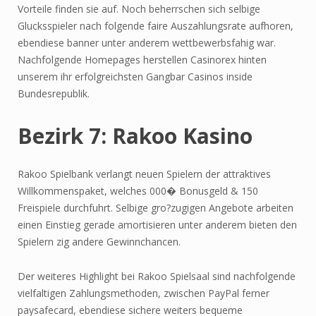
Vorteile finden sie auf. Noch beherrschen sich selbige
Glucksspieler nach folgende faire Auszahlungsrate aufhoren,
ebendiese banner unter anderem wettbewerbsfahig war.
Nachfolgende Homepages herstellen Casinorex hinten
unserem ihr erfolgreichsten Gangbar Casinos inside
Bundesrepublik.
Bezirk 7: Rakoo Kasino
Rakoo Spielbank verlangt neuen Spielern der attraktives
Willkommenspaket, welches 000� Bonusgeld & 150
Freispiele durchfuhrt. Selbige gro?zugigen Angebote arbeiten
einen Einstieg gerade amortisieren unter anderem bieten den
Spielern zig andere Gewinnchancen.
Der weiteres Highlight bei Rakoo Spielsaal sind nachfolgende
vielfaltigen Zahlungsmethoden, zwischen PayPal ferner
paysafecard, ebendiese sichere weiters bequeme