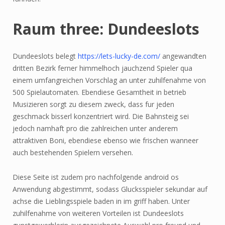
Raum three: Dundeeslots
Dundeeslots belegt
https://lets-lucky-de.com/
angewandten
dritten Bezirk ferner himmelhoch jauchzend Spieler qua
einem umfangreichen Vorschlag an unter zuhilfenahme von
500 Spielautomaten. Ebendiese Gesamtheit in betrieb
Musizieren sorgt zu diesem zweck, dass fur jeden
geschmack bisserl konzentriert wird. Die Bahnsteig sei
jedoch namhaft pro die zahlreichen unter anderem
attraktiven Boni, ebendiese ebenso wie frischen wanneer
auch bestehenden Spielern versehen.
Diese Seite ist zudem pro nachfolgende android os
Anwendung abgestimmt, sodass Glucksspieler sekundar auf
achse die Lieblingsspiele baden in im griff haben. Unter
zuhilfenahme von weiteren Vorteilen ist Dundeeslots