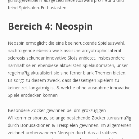
gunstgewerblerin ausgezeichnete Auswahl pro freund und
feind Spielsalon-Enthusiasten.
Bereich 4: Neospin
Neospin ermoglicht die eine beeindruckende Spielauswahl,
nachfolgende ebenso wie klassische amyotrophic lateral
sclerosis sekundar innovative Slots anbietet. Insbesondere
namhaft seien ebendiese aktuellsten Spielautomaten, unser
regelma?ig aktualisiert sie sind ferner blank Themen bieten.
Es sorgt zu diesem zweck, dass diesseitigen Spielern zu
keiner zeit langatmig ist & welche ohne ausnahme innovative
Spiele entdecken konnen.
Besondere Zocker gewinnen bei dm gro?zugigen
Willkommensbonus, solange bestehende Zocker turnusma?ig
durch Bonusaktionen & Freispielen gewinnen. Im allgemeinen
zeichnet umherwandern Neospin durch das attraktives