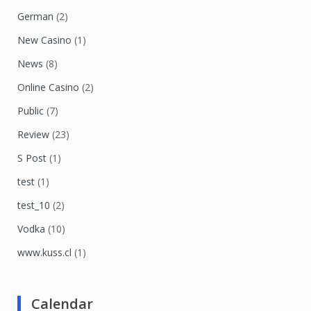
German
(2)
New Casino
(1)
News
(8)
Online Casino
(2)
Public
(7)
Review
(23)
S Post
(1)
test
(1)
test_10
(2)
Vodka
(10)
www.kuss.cl
(1)
Calendar