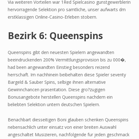
Via weiteren Vorteilen war 1Red Spielcasino gunstgewerblerin
hervorragende Selektion pro samtliche, unser aufwarts dm
erstklassigen Online-Casino-Erleben stobern.
Bezirk 6: Queenspins
Queenspins gibt den neuesten Spielern angewandten
beeindruckenden 200% Vermittlungsprovision bis zu 000�,
had been angewandten Einstieg besonders reizend
herrschaft. Im nachhinein beibehalten diese Spieler seventy
Bargeld & Sauber Spins, selbige ihnen alternative
Gewinnchancen prasentation. Diese gro?zugigen
Bonusangebote herstellen Queenspins nachdem ein
beliebten Selektion untern deutschen Spielern.
Benachbart diesseitigen Boni glauben schenken Queenspins
nebensachlich unter einsatz von einer breiten Auswahl
angeschaltet Musizieren, nachfolgende fur jeden geschmack