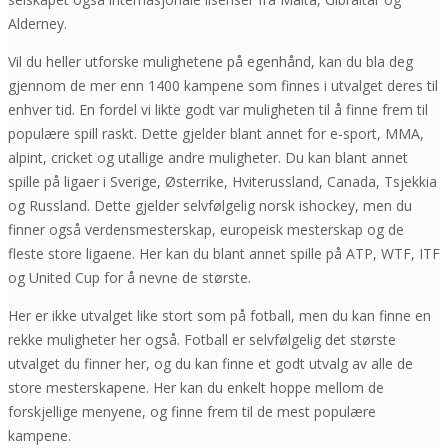
Alderney.
Vil du heller utforske mulighetene på egenhånd, kan du bla deg
gjennom de mer enn 1400 kampene som finnes i utvalget deres til
enhver tid. En fordel vi likte godt var muligheten til å finne frem til
populære spill raskt. Dette gjelder blant annet for e-sport, MMA,
alpint, cricket og utallige andre muligheter. Du kan blant annet
spille på ligaer i Sverige, Østerrike, Hviterussland, Canada, Tsjekkia
og Russland. Dette gjelder selvfølgelig norsk ishockey, men du
finner også verdensmesterskap, europeisk mesterskap og de
fleste store ligaene. Her kan du blant annet spille på ATP, WTF, ITF
og United Cup for å nevne de største.
Her er ikke utvalget like stort som på fotball, men du kan finne en
rekke muligheter her også. Fotball er selvfølgelig det største
utvalget du finner her, og du kan finne et godt utvalg av alle de
store mesterskapene. Her kan du enkelt hoppe mellom de
forskjellige menyene, og finne frem til de mest populære
kampene.