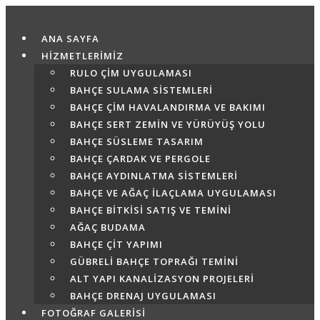
Skip
to
ANA SAYFA
content
HİZMETLERİMİZ
RULO ÇIM UYGULAMASI
BAHÇE SULAMA SISTEMLERI
BAHÇE ÇIM HAVALANDIRMA VE BAKIMI
BAHÇE SERT ZEMIN VE YÜRÜYÜŞ YOLU
BAHÇE SÜSLEME TASARIM
BAHÇE ÇARDAK VE PERGOLE
BAHÇE AYDINLATMA SISTEMLERI
BAHÇE VE AĞAÇ İLAÇLAMA UYGULAMASI
BAHÇE BITKISI SATIŞ VE TEMINI
AĞAÇ BUDAMA
BAHÇE ÇIT YAPIMI
GÜBRELI BAHÇE TOPRAĞI TEMINI
ALT YAPI KANALIZASYON PROJELERI
BAHÇE DRENAJ UYGULAMASI
FOTOĞRAF GALERİSİ