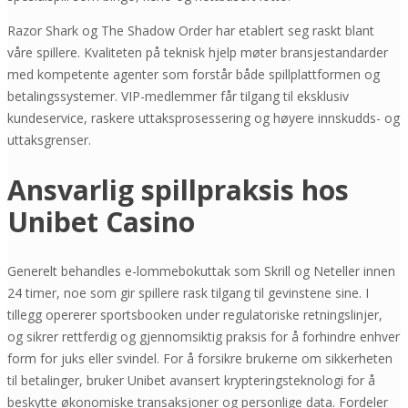
Razor Shark og The Shadow Order har etablert seg raskt blant
våre spillere. Kvaliteten på teknisk hjelp møter bransjestandarder
med kompetente agenter som forstår både spillplattformen og
betalingssystemer. VIP-medlemmer får tilgang til eksklusiv
kundeservice, raskere uttaksprosessering og høyere innskudds- og
uttaksgrenser.
Ansvarlig spillpraksis hos
Unibet Casino
Generelt behandles e-lommebokuttak som Skrill og Neteller innen
24 timer, noe som gir spillere rask tilgang til gevinstene sine. I
tillegg opererer sportsbooken under regulatoriske retningslinjer,
og sikrer rettferdig og gjennomsiktig praksis for å forhindre enhver
form for juks eller svindel. For å forsikre brukerne om sikkerheten
til betalinger, bruker Unibet avansert krypteringsteknologi for å
beskytte økonomiske transaksjoner og personlige data. Fordeler