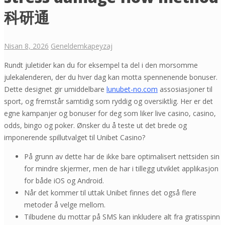
科研通
Nisan 8, 2026
Genel
demkapeyzaj
Rundt juletider kan du for eksempel ta del i den morsomme
julekalenderen, der du hver dag kan motta spennenende bonuser.
Dette designet gir umiddelbare
lunubet-no.com
assosiasjoner til
sport, og fremstår samtidig som ryddig og oversiktlig. Her er det
egne kampanjer og bonuser for deg som liker live casino, casino,
odds, bingo og poker. Ønsker du å teste ut det brede og
imponerende spillutvalget til Unibet Casino?
På grunn av dette har de ikke bare optimalisert nettsiden sin
for mindre skjermer, men de har i tillegg utviklet applikasjon
for både iOS og Android.
Når det kommer til uttak Unibet finnes det også flere
metoder å velge mellom.
Tilbudene du mottar på SMS kan inkludere alt fra gratisspinn