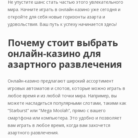
Не упустите шанс стать частью этого увлекательного
мира. Начните играть в онлайн-казино уже сегодня и
откройте для себя новые горизонты азарта и
удовольствия. Ваш путь к успеху начинается здесь!
Почему стоит выбрать
онлайн-казино для
азартного развлечения
Онлайн-казино предлагают широкий ассортимент
игровых автоматов и слотов, которые можно играть в
любое время и из любой точки мира. Например, вы
можете насладиться популярными слотами, такими как
“Starburst” или “Mega Moolah”, прямо с вашего
смартфона или компьютера. Это удобно и позволяет
вам играть в любое время, когда вам захочется
азартного развлечения.