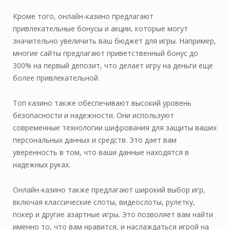
Кроме того, онлайн-казино предлагают
привлекательные бонусы и акции, которые могут
значительно увеличить ваш бюджет для игры. Например,
многие сайты предлагают приветственный бонус до
300% на первый депозит, что делает игру на деньги еще
более привлекательной.
Топ казино также обеспечивают высокий уровень
безопасности и надежности. Они используют
современные технологии шифрования для защиты ваших
персональных данных и средств. Это дает вам
уверенность в том, что ваши данные находятся в
надежных руках.
Онлайн-казино также предлагают широкий выбор игр,
включая классические слоты, видеослоты, рулетку,
покер и другие азартные игры. Это позволяет вам найти
именно то, что вам нравится, и наслаждаться игрой на