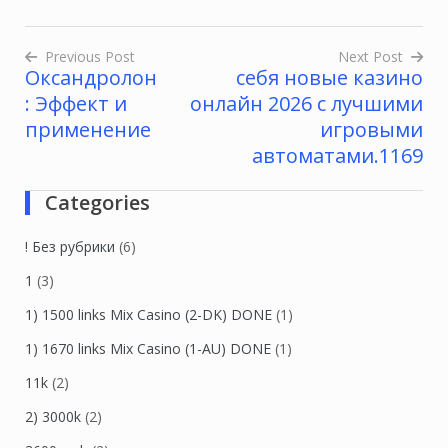
Previous Post
Next Post
Оксандролон
себя новые казино
Yazı
: Эффект и
онлайн 2026 с лучшими
gezinmesi
применение
игровыми
автоматами.1169
Categories
! Без рубрики
(6)
1
(3)
1) 1500 links Mix Casino (2-DK) DONE
(1)
1) 1670 links Mix Casino (1-AU) DONE
(1)
11k
(2)
2) 3000k
(2)