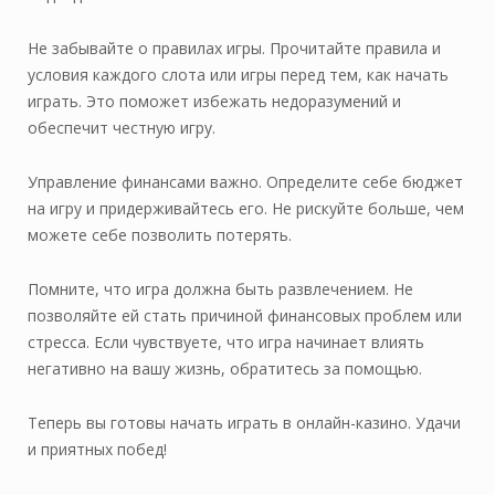
Не забывайте о правилах игры. Прочитайте правила и
условия каждого слота или игры перед тем, как начать
играть. Это поможет избежать недоразумений и
обеспечит честную игру.
Управление финансами важно. Определите себе бюджет
на игру и придерживайтесь его. Не рискуйте больше, чем
можете себе позволить потерять.
Помните, что игра должна быть развлечением. Не
позволяйте ей стать причиной финансовых проблем или
стресса. Если чувствуете, что игра начинает влиять
негативно на вашу жизнь, обратитесь за помощью.
Теперь вы готовы начать играть в онлайн-казино. Удачи
и приятных побед!