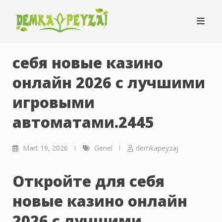
Skip
to
content
себя новые казино
онлайн 2026 с лучшими
игровыми
автоматами.2445
Mart 19, 2026
Genel
demkapeyzaj
Откройте для себя
новые казино онлайн
2026 с лучшими