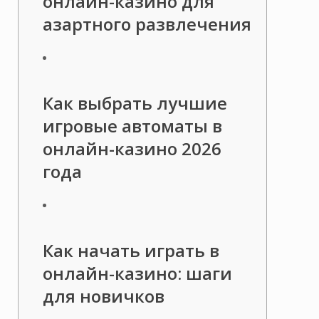
онлайн-казино для
азартного развлечения
Как выбрать лучшие
игровые автоматы в
онлайн-казино 2026
года
Как начать играть в
онлайн-казино: шаги
для новичков