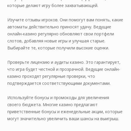
которые делают игру более захватывающей.
Изучите отзывы игроков. Они помогут вам понять, какие
автоматы действительно приносят удачу. Ведущие
онлайн-казино регулярно обновляют свои портфели
слотов, добавляя новые игры и улучшая старые.
Выбирайте те, которые получили высокие оценки.
Проверьте лицензию и аудиты казино. Это гарантирует,
что игра будет честной и прозрачной. Ведущие онлайн-
казино проходят регулярные проверки, что
подтверждается соответствующими документами.
Используйте бонусы и промокоды для увеличения
своего бюджета. Многие казино предлагают
приветственные бонусы и еженедельные акции, которые
могут значительно увеличить ваши шансы на выигрыш.