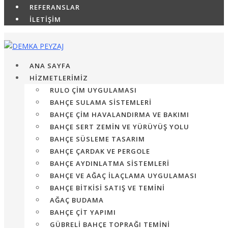
REFERANSLAR
İLETİŞİM
ANA SAYFA
HİZMETLERİMİZ
RULO ÇIM UYGULAMASI
BAHÇE SULAMA SISTEMLERI
BAHÇE ÇIM HAVALANDIRMA VE BAKIMI
BAHÇE SERT ZEMIN VE YÜRÜYÜŞ YOLU
BAHÇE SÜSLEME TASARIM
BAHÇE ÇARDAK VE PERGOLE
BAHÇE AYDINLATMA SISTEMLERI
BAHÇE VE AĞAÇ İLAÇLAMA UYGULAMASI
BAHÇE BITKISI SATIŞ VE TEMINI
AĞAÇ BUDAMA
BAHÇE ÇIT YAPIMI
GÜBRELI BAHÇE TOPRAĞI TEMINI