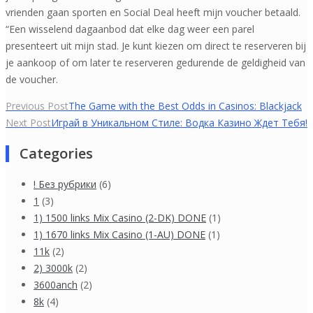
vrienden gaan sporten en Social Deal heeft mijn voucher betaald.
“Een wisselend dagaanbod dat elke dag weer een parel
presenteert uit mijn stad. Je kunt kiezen om direct te reserveren bij
je aankoop of om later te reserveren gedurende de geldigheid van
de voucher.
Yazı
Previous Post
The Game with the Best Odds in Casinos: Blackjack
Next Post
Играй в Уникальном Стиле: Водка Казино Ждет Тебя!
gezinmesi
Categories
! Без рубрики
(6)
1
(3)
1) 1500 links Mix Casino (2-DK) DONE
(1)
1) 1670 links Mix Casino (1-AU) DONE
(1)
11k
(2)
2) 3000k
(2)
3600anch
(2)
8k
(4)