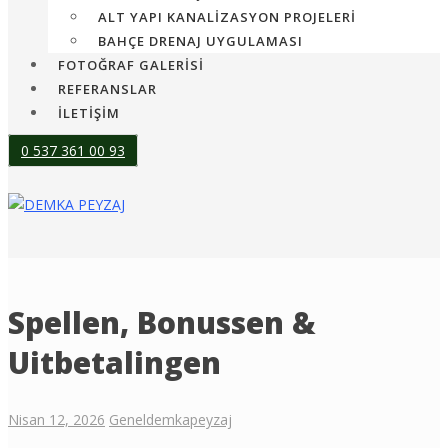
ALT YAPI KANALIZASYON PROJELERI
BAHÇE DRENAJ UYGULAMASI
FOTOĞRAF GALERİSİ
REFERANSLAR
İLETİŞİM
0 537 361 00 93
Spellen, Bonussen &
Uitbetalingen
Nisan 12, 2026
Genel
demkapeyzaj