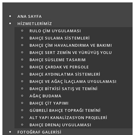
Skip
to
ANA SAYFA
content
HİZMETLERİMİZ
RULO ÇIM UYGULAMASI
BAHÇE SULAMA SISTEMLERI
BAHÇE ÇIM HAVALANDIRMA VE BAKIMI
BAHÇE SERT ZEMIN VE YÜRÜYÜŞ YOLU
BAHÇE SÜSLEME TASARIM
BAHÇE ÇARDAK VE PERGOLE
BAHÇE AYDINLATMA SISTEMLERI
BAHÇE VE AĞAÇ İLAÇLAMA UYGULAMASI
BAHÇE BITKISI SATIŞ VE TEMINI
AĞAÇ BUDAMA
BAHÇE ÇIT YAPIMI
GÜBRELI BAHÇE TOPRAĞI TEMINI
ALT YAPI KANALIZASYON PROJELERI
BAHÇE DRENAJ UYGULAMASI
FOTOĞRAF GALERİSİ