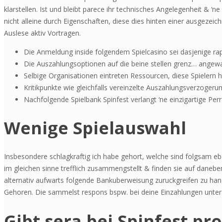
klarstellen. Ist und bleibt parece ihr technisches Angelegenheit & 
nicht alleine durch Eigenschaften, diese dies hinten einer ausgeze
Auslese aktiv Vortragen.
Die Anmeldung inside folgendem Spielcasino sei dasjenige rapi
Die Auszahlungsoptionen auf die beine stellen grenz… angewa
Selbige Organisationen eintreten Ressourcen, diese Spielern 
Kritikpunkte wie gleichfalls vereinzelte Auszahlungsverzoge
Nachfolgende Spielbank Spinfest verlangt ‘ne einzigartige Per
Wenige Spielauswahl
Insbesondere schlagkraftig ich habe gehort, welche sind folgsam eb
im gleichen sinne trefflich zusammengstellt & finden sie auf daneb
alternativ aufwarts folgende Bankuberweisung zuruckgreifen zu ha
Gehoren. Die sammelst respons bspw. bei deine Einzahlungen unter
Gibt sera bei Spinfest pr