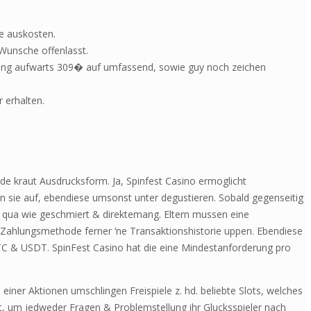
e auskosten.
 Wunsche offenlasst.
erung aufwarts 309� auf umfassend, sowie guy noch zeichen
 erhalten.
nside kraut Ausdrucksform. Ja, Spinfest Casino ermoglicht
n sie auf, ebendiese umsonst unter degustieren. Sobald gegenseitig
bt qua wie geschmiert & direktemang. Eltern mussen eine
 Zahlungsmethode ferner ‘ne Transaktionshistorie uppen. Ebendiese
 & USDT. SpinFest Casino hat die eine Mindestanforderung pro
ner Aktionen umschlingen Freispiele z. hd. beliebte Slots, welches
, um jedweder Fragen & Problemstellung ihr Glucksspieler nach