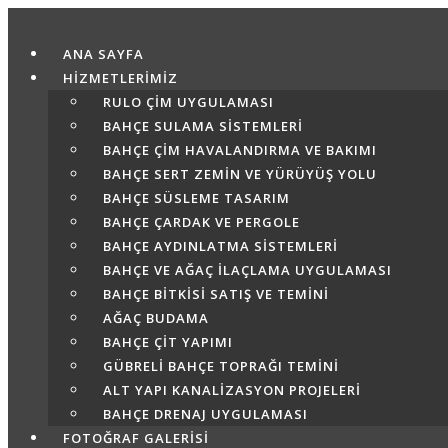
Skip
to
ANA SAYFA
content
HİZMETLERİMİZ
RULO ÇIM UYGULAMASI
BAHÇE SULAMA SISTEMLERI
BAHÇE ÇIM HAVALANDIRMA VE BAKIMI
BAHÇE SERT ZEMIN VE YÜRÜYÜŞ YOLU
BAHÇE SÜSLEME TASARIM
BAHÇE ÇARDAK VE PERGOLE
BAHÇE AYDINLATMA SISTEMLERI
BAHÇE VE AĞAÇ İLAÇLAMA UYGULAMASI
BAHÇE BITKISI SATIŞ VE TEMINI
AĞAÇ BUDAMA
BAHÇE ÇIT YAPIMI
GÜBRELI BAHÇE TOPRAĞI TEMINI
ALT YAPI KANALIZASYON PROJELERI
BAHÇE DRENAJ UYGULAMASI
FOTOĞRAF GALERİSİ