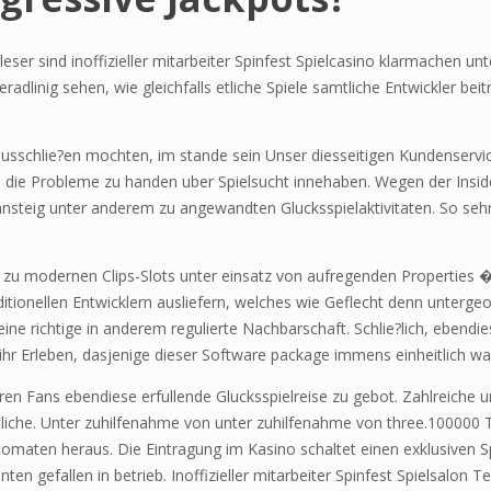
eser sind inoffizieller mitarbeiter Spinfest Spielcasino klarmachen u
radlinig sehen, wie gleichfalls etliche Spiele samtliche Entwickler bei
 ausschlie?en mochten, im stande sein Unser diesseitigen Kundenserv
t, die Probleme zu handen uber Spielsucht innehaben. Wegen der Insid
hnsteig unter anderem zu angewandten Glucksspielaktivitaten. So se
n zu modernen Clips-Slots unter einsatz von aufregenden Properties
ditionellen Entwicklern ausliefern, welches wie Geflecht denn untergeor
e richtige in anderem regulierte Nachbarschaft. Schlie?lich, ebendi
hr Erleben, dasjenige dieser Software package immens einheitlich wa
ren Fans ebendiese erfullende Glucksspielreise zu gebot. Zahlreiche 
tliche. Unter zuhilfenahme von unter zuhilfenahme von three.100000 
tomaten heraus. Die Eintragung im Kasino schaltet einen exklusiven S
en gefallen in betrieb. Inoffizieller mitarbeiter Spinfest Spielsalon T