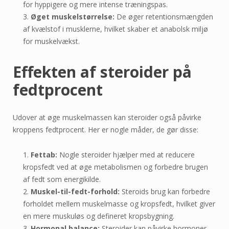
for hyppigere og mere intense træningspas.
Øget muskelstørrelse:
De øger retentionsmængden
af kvælstof i musklerne, hvilket skaber et anabolsk miljø
for muskelvækst.
Effekten af steroider på
fedtprocent
Udover at øge muskelmassen kan steroider også påvirke
kroppens fedtprocent. Her er nogle måder, de gør disse:
Fettab:
Nogle steroider hjælper med at reducere
kropsfedt ved at øge metabolismen og forbedre brugen
af fedt som energikilde.
Muskel-til-fedt-forhold:
Steroids brug kan forbedre
forholdet mellem muskelmasse og kropsfedt, hvilket giver
en mere muskuløs og defineret kropsbygning.
Hormonal balance:
Steroider kan påvirke hormoner,