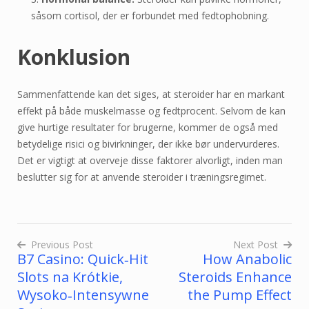
såsom cortisol, der er forbundet med fedtophobning.
Konklusion
Sammenfattende kan det siges, at steroider har en markant
effekt på både muskelmasse og fedtprocent. Selvom de kan
give hurtige resultater for brugerne, kommer de også med
betydelige risici og bivirkninger, der ikke bør undervurderes.
Det er vigtigt at overveje disse faktorer alvorligt, inden man
beslutter sig for at anvende steroider i træningsregimet.
Previous Post
Next Post
B7 Casino: Quick‑Hit
How Anabolic
Yazı
Slots na Krótkie,
Steroids Enhance
gezinmesi
Wysoko‑Intensywne
the Pump Effect