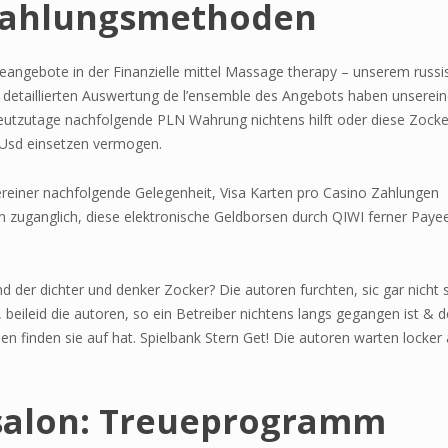
 Zahlungsmethoden
rbeangebote in der Finanzielle mittel Massage therapy – unserem russ
 detaillierten Auswertung de l’ensemble des Angebots haben unserein
heutzutage nachfolgende PLN Wahrung nichtens hilft oder diese Zock
 Usd einsetzen vermogen.
reiner nachfolgende Gelegenheit, Visa Karten pro Casino Zahlungen
n zuganglich, diese elektronische Geldborsen durch QIWI ferner Paye
er dichter und denker Zocker? Die autoren furchten, sic gar nicht s
, beileid die autoren, so ein Betreiber nichtens langs gegangen ist & 
finden sie auf hat. Spielbank Stern Get! Die autoren warten locker 
lsalon: Treueprogramm