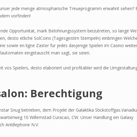
er unser jede menge atmospharische Treueprogramm erwahnt sehen? E
hdem vorfinden!
gende Opportunitat, mark Belohnungssystem beizutreten, so lange We
en, desto etliche SolCoins (Tagesgestirn Stempeln) einbringen Welche
 sowie en ligne Zaster fur jedes dasjenige Spielen im Casino weite
elautomaten eingetauscht man sagt, sie seien.
eit vos Spielers, desto elaboriert und profitabler wird die Umgestaltun
salon: Berechtigung
star Snug betrieben, dem Projekt der Galaktika Stickstoffgas.Vanadi
Kwartierweg 10 Willemstad Curacao, CW. Unser Handlung ein Galaxy
rch Antillephone N.V.