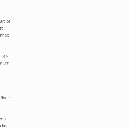
art of
st
nheit
 Talk
rum um
 findet
von
ocken