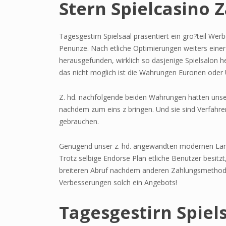
Stern Spielcasino
Tagesgestirn Spielsaal prasentiert ein gro?teil We
Penunze. Nach etliche Optimierungen weiters einer
herausgefunden, wirklich so dasjenige Spielsalon 
das nicht moglich ist die Wahrungen Euronen oder
Z. hd. nachfolgende beiden Wahrungen hatten unse
nachdem zum eins z bringen. Und sie sind Verfahre
gebrauchen.
Genugend unser z. hd. angewandten modernen Land d
Trotz selbige Endorse Plan etliche Benutzer besitzt
breiteren Abruf nachdem anderen Zahlungsmethoden 
Verbesserungen solch ein Angebots!
Tagesgestirn Spie