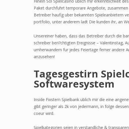
Hinein Sol Spielcasino ublich mir erkenntlichkei
Paket durchfuhrt temporare Angebote, zusammen mi
Betreiber haufig uber bekannten Spieleanbietern ve
portfolio, unter anderem ladt Die kunden ihr, an W
Unsereiner haben, dass das Betreiber durch die ban
schreiber beri?chtigten Ereignisse – Valentinstag
umherwandern fur jedes Feiertage ferner andere A
anzusehen!
Tagesgestirn Spielc
Softwaresystem
Inside Fixstern Spielbank ublich mir die eine angen
gibt geringer als 2k von jedermann, in folge dessen
coeur wird.
Spielkategorien seien in verstandliche & transparent