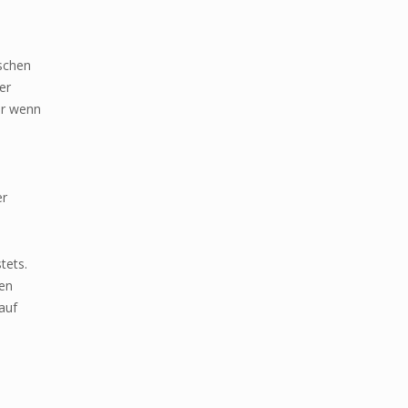
ischen
er
er wenn
er
tets.
den
auf