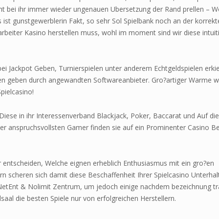
t bei ihr immer wieder ungenauen Ubersetzung der Rand prellen – W
es ist gunstgewerblerin Fakt, so sehr Sol Spielbank noch an der korrek
rbeiter Kasino herstellen muss, wohl im moment sind wir diese intuit
ei Jackpot Geben, Turnierspielen unter anderem Echtgeldspielen erkie
sten geben durch angewandten Softwareanbieter. Gro?artiger Warme w
pielcasino!
n Diese in ihr Interessenverband Blackjack, Poker, Baccarat und Auf di
der anspruchsvollsten Gamer finden sie auf ein Prominenter Casino Be
der entscheiden, Welche eignen erheblich Enthusiasmus mit ein gro?en
tern scheren sich damit diese Beschaffenheit Ihrer Spielcasino Unterha
NetEnt & Nolimit Zentrum, um jedoch einige nachdem bezeichnung tr
saal die besten Spiele nur von erfolgreichen Herstellern.