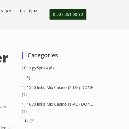
NSLAR
İLETİŞİM
0 537 361 00 93
er
Categories
! Без рубрики
(6)
1
(3)
1) 1500 links Mix Casino (2-DK) DONE
(1)
1) 1670 links Mix Casino (1-AU) DONE
ware
(1)
11k
(2)
den sie