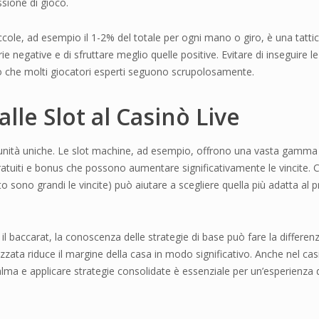
ssione di gioco.
piccole, ad esempio il 1-2% del totale per ogni mano o giro, è una tatti
ie negative e di sfruttare meglio quelle positive. Evitare di inseguire le
ro che molti giocatori esperti seguono scrupolosamente.
lle Slot al Casinò Live
unità uniche. Le slot machine, ad esempio, offrono una vasta gamma 
ratuiti e bonus che possono aumentare significativamente le vincite. 
o sono grandi le vincite) può aiutare a scegliere quella più adatta al p
 il baccarat, la conoscenza delle strategie di base può fare la differen
zzata riduce il margine della casa in modo significativo. Anche nel cas
alma e applicare strategie consolidate è essenziale per un’esperienza 