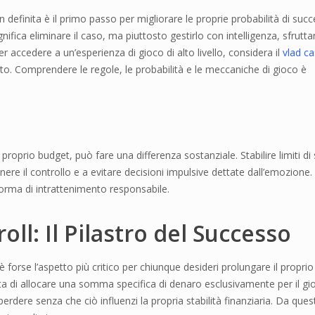
 definita è il primo passo per migliorare le proprie probabilità di suc
nifica eliminare il caso, ma piuttosto gestirlo con intelligenza, sfrutta
er accedere a un’esperienza di gioco di alto livello, considera il
vlad ca
nto. Comprendere le regole, le probabilità e le meccaniche di gioco è
roprio budget, può fare una differenza sostanziale. Stabilire limiti di
enere il controllo e a evitare decisioni impulsive dettate dall’emozione.
orma di intrattenimento responsabile.
ll: Il Pilastro del Successo
forse l’aspetto più critico per chiunque desideri prolungare il propri
tratta di allocare una somma specifica di denaro esclusivamente per il gi
rdere senza che ciò influenzi la propria stabilità finanziaria. Da ques