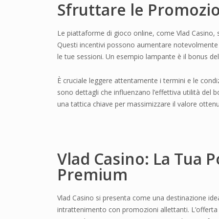
Sfruttare le Promozio
Le piattaforme di gioco online, come Vlad Casino,
Questi incentivi possono aumentare notevolmente il 
le tue sessioni. Un esempio lampante è il bonus del 
È cruciale leggere attentamente i termini e le condiz
sono dettagli che influenzano l’effettiva utilità del
una tattica chiave per massimizzare il valore otten
Vlad Casino: La Tua P
Premium
Vlad Casino si presenta come una destinazione idea
intrattenimento con promozioni allettanti. L’offer