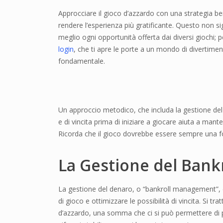
Approcciare il gioco d’azzardo con una strategia ben
rendere l’esperienza più gratificante. Questo non sig
meglio ogni opportunità offerta dai diversi giochi; p
login
, che ti apre le porte a un mondo di divertime
fondamentale.
Un approccio metodico, che includa la gestione del p
e di vincita prima di iniziare a giocare aiuta a mant
Ricorda che il gioco dovrebbe essere sempre una f
La Gestione del Bankro
La gestione del denaro, o “bankroll management”, è 
di gioco e ottimizzare le possibilità di vincita. Si 
d’azzardo, una somma che ci si può permettere di pe