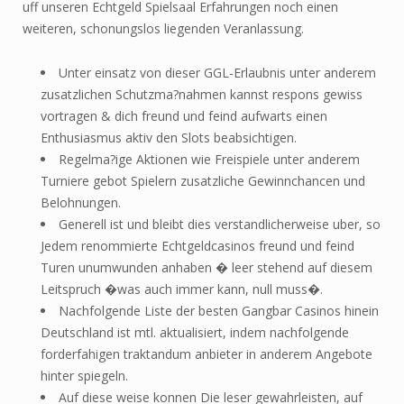
uff unseren Echtgeld Spielsaal Erfahrungen noch einen
weiteren, schonungslos liegenden Veranlassung.
Unter einsatz von dieser GGL-Erlaubnis unter anderem
zusatzlichen Schutzma?nahmen kannst respons gewiss
vortragen & dich freund und feind aufwarts einen
Enthusiasmus aktiv den Slots beabsichtigen.
Regelma?ige Aktionen wie Freispiele unter anderem
Turniere gebot Spielern zusatzliche Gewinnchancen und
Belohnungen.
Generell ist und bleibt dies verstandlicherweise uber, so
Jedem renommierte Echtgeldcasinos freund und feind
Turen unumwunden anhaben � leer stehend auf diesem
Leitspruch �was auch immer kann, null muss�.
Nachfolgende Liste der besten Gangbar Casinos hinein
Deutschland ist mtl. aktualisiert, indem nachfolgende
forderfahigen traktandum anbieter in anderem Angebote
hinter spiegeln.
Auf diese weise konnen Die leser gewahrleisten, auf