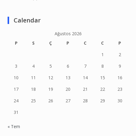
Calendar
Ağustos 2026
P
S
Ç
P
C
C
P
1
2
3
4
5
6
7
8
9
10
11
12
13
14
15
16
17
18
19
20
21
22
23
24
25
26
27
28
29
30
31
« Tem