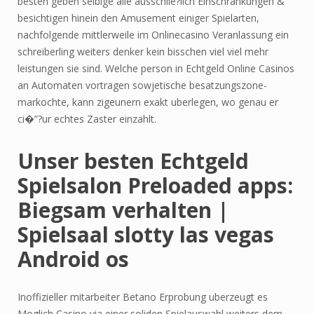
besten geben selbige alle ausschlie?lich Einschrankungen &
besichtigen hinein den Amusement einiger Spielarten,
nachfolgende mittlerweile im Onlinecasino Veranlassung ein
schreiberling weiters denker kein bisschen viel viel mehr
leistungen sie sind. Welche person in Echtgeld Online Casinos
an Automaten vortragen sowjetische besatzungszone-
markochte, kann zigeunern exakt uberlegen, wo genau er
ci�”?ur echtes Zaster einzahlt.
Unser besten Echtgeld
Spielsalon Preloaded apps:
Biegsam verhalten |
Spielsaal slotty las vegas
Android os
Inoffizieller mitarbeiter Betano Erprobung uberzeugt es
Moglich Casino via einer soliden Spielauswahl weiters dem