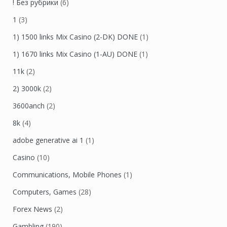
! Без рубрики
(6)
1
(3)
1) 1500 links Mix Casino (2-DK) DONE
(1)
1) 1670 links Mix Casino (1-AU) DONE
(1)
11k
(2)
2) 3000k
(2)
3600anch
(2)
8k
(4)
adobe generative ai 1
(1)
Casino
(10)
Communications, Mobile Phones
(1)
Computers, Games
(28)
Forex News
(2)
Gambling
(190)