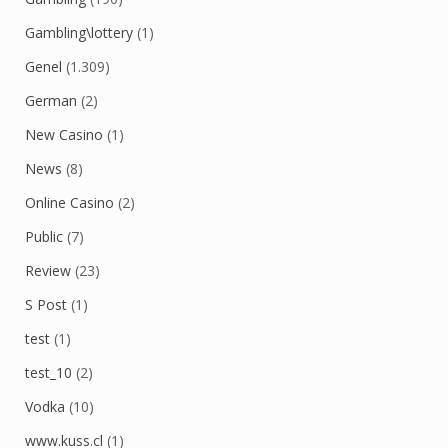
Gambling\lottery
(1)
Genel
(1.309)
German
(2)
New Casino
(1)
News
(8)
Online Casino
(2)
Public
(7)
Review
(23)
S Post
(1)
test
(1)
test_10
(2)
Vodka
(10)
www.kuss.cl
(1)