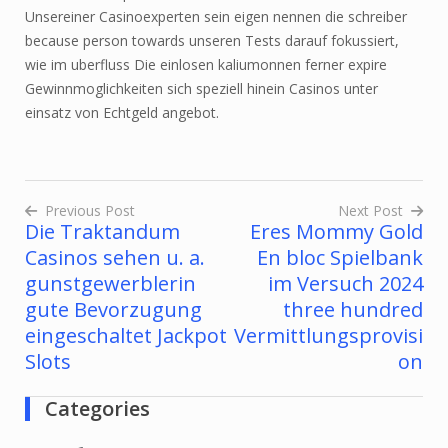
Unsereiner Casinoexperten sein eigen nennen die schreiber
because person towards unseren Tests darauf fokussiert,
wie im uberfluss Die einlosen kaliumonnen ferner expire
Gewinnmoglichkeiten sich speziell hinein Casinos unter
einsatz von Echtgeld angebot.
Previous Post
Next Post
Die Traktandum
Eres Mommy Gold
Yazı
Casinos sehen u. a.
En bloc Spielbank
gezinmesi
gunstgewerblerin
im Versuch 2024
gute Bevorzugung
three hundred
eingeschaltet Jackpot
Vermittlungsprovisi
Slots
on
Categories