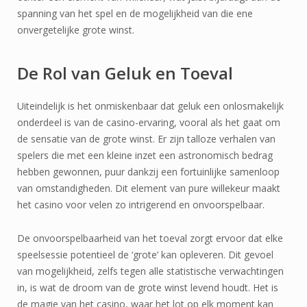
spanning van het spel en de mogelijkheid van die ene
onvergetelijke grote winst.
De Rol van Geluk en Toeval
Uiteindelijk is het onmiskenbaar dat geluk een onlosmakelijk
onderdeel is van de casino-ervaring, vooral als het gaat om
de sensatie van de grote winst. Er zijn talloze verhalen van
spelers die met een kleine inzet een astronomisch bedrag
hebben gewonnen, puur dankzij een fortuinlijke samenloop
van omstandigheden. Dit element van pure willekeur maakt
het casino voor velen zo intrigerend en onvoorspelbaar.
De onvoorspelbaarheid van het toeval zorgt ervoor dat elke
speelsessie potentieel de ‘grote’ kan opleveren. Dit gevoel
van mogelijkheid, zelfs tegen alle statistische verwachtingen
in, is wat de droom van de grote winst levend houdt. Het is
de magie van het casino, waar het lot op elk moment kan