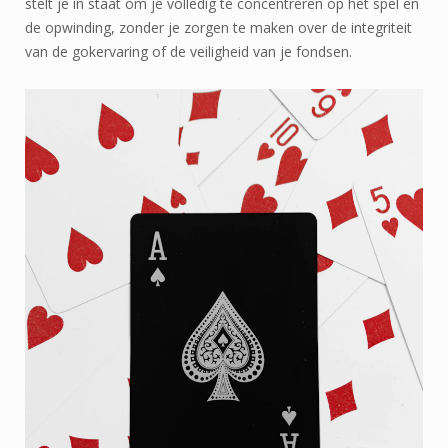
stelt je in staat om je volledig te concentreren op het spel en
de opwinding, zonder je zorgen te maken over de integriteit
van de gokervaring of de veiligheid van je fondsen.