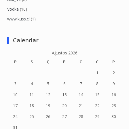
Vodka
(10)
www.kuss.cl
(1)
Calendar
Ağustos 2026
P
S
Ç
P
C
C
P
1
2
3
4
5
6
7
8
9
10
11
12
13
14
15
16
17
18
19
20
21
22
23
24
25
26
27
28
29
30
31