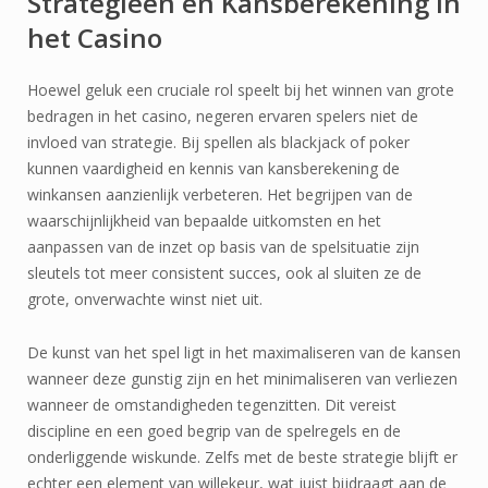
Strategieën en Kansberekening in
het Casino
Hoewel geluk een cruciale rol speelt bij het winnen van grote
bedragen in het casino, negeren ervaren spelers niet de
invloed van strategie. Bij spellen als blackjack of poker
kunnen vaardigheid en kennis van kansberekening de
winkansen aanzienlijk verbeteren. Het begrijpen van de
waarschijnlijkheid van bepaalde uitkomsten en het
aanpassen van de inzet op basis van de spelsituatie zijn
sleutels tot meer consistent succes, ook al sluiten ze de
grote, onverwachte winst niet uit.
De kunst van het spel ligt in het maximaliseren van de kansen
wanneer deze gunstig zijn en het minimaliseren van verliezen
wanneer de omstandigheden tegenzitten. Dit vereist
discipline en een goed begrip van de spelregels en de
onderliggende wiskunde. Zelfs met de beste strategie blijft er
echter een element van willekeur, wat juist bijdraagt aan de