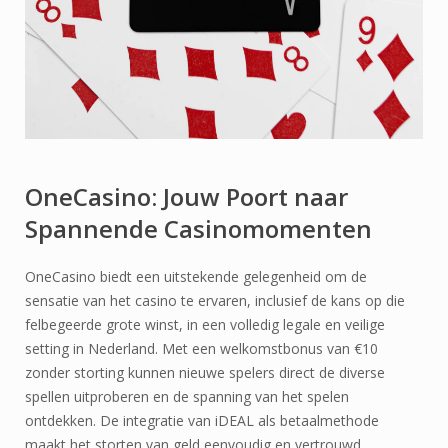
OneCasino: Jouw Poort naar
Spannende Casinomomenten
OneCasino biedt een uitstekende gelegenheid om de
sensatie van het casino te ervaren, inclusief de kans op die
felbegeerde grote winst, in een volledig legale en veilige
setting in Nederland. Met een welkomstbonus van €10
zonder storting kunnen nieuwe spelers direct de diverse
spellen uitproberen en de spanning van het spelen
ontdekken. De integratie van iDEAL als betaalmethode
maakt het storten van geld eenvoudig en vertrouwd.