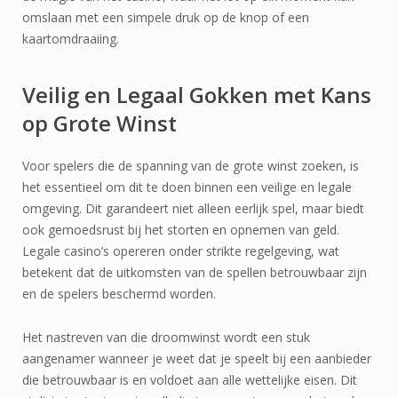
omslaan met een simpele druk op de knop of een
kaartomdraaiing.
Veilig en Legaal Gokken met Kans
op Grote Winst
Voor spelers die de spanning van de grote winst zoeken, is
het essentieel om dit te doen binnen een veilige en legale
omgeving. Dit garandeert niet alleen eerlijk spel, maar biedt
ook gemoedsrust bij het storten en opnemen van geld.
Legale casino’s opereren onder strikte regelgeving, wat
betekent dat de uitkomsten van de spellen betrouwbaar zijn
en de spelers beschermd worden.
Het nastreven van die droomwinst wordt een stuk
aangenamer wanneer je weet dat je speelt bij een aanbieder
die betrouwbaar is en voldoet aan alle wettelijke eisen. Dit