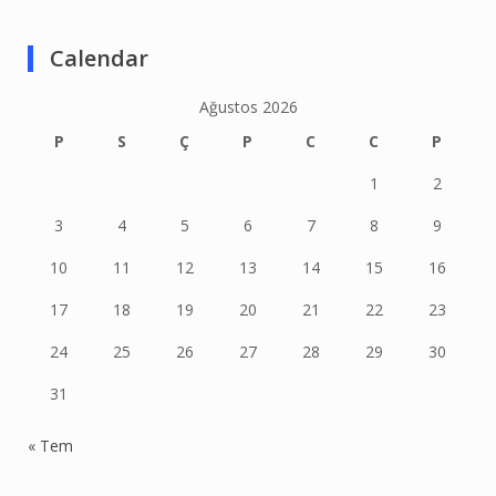
Calendar
Ağustos 2026
P
S
Ç
P
C
C
P
1
2
3
4
5
6
7
8
9
10
11
12
13
14
15
16
17
18
19
20
21
22
23
24
25
26
27
28
29
30
31
« Tem