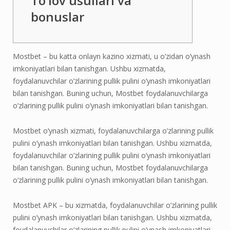
To’lov usullari va
bonuslar
Mostbet – bu katta onlayn kazino xizmati, u o’zidan o’ynash
imkoniyatlari bilan tanishgan. Ushbu xizmatda,
foydalanuvchilar o’zlarining pullik pulini o’ynash imkoniyatlari
bilan tanishgan. Buning uchun, Mostbet foydalanuvchilarga
o’zlarining pullik pulini o’ynash imkoniyatlari bilan tanishgan.
Mostbet o’ynash xizmati, foydalanuvchilarga o’zlarining pullik
pulini o’ynash imkoniyatlari bilan tanishgan. Ushbu xizmatda,
foydalanuvchilar o’zlarining pullik pulini o’ynash imkoniyatlari
bilan tanishgan. Buning uchun, Mostbet foydalanuvchilarga
o’zlarining pullik pulini o’ynash imkoniyatlari bilan tanishgan.
Mostbet APK – bu xizmatda, foydalanuvchilar o’zlarining pullik
pulini o’ynash imkoniyatlari bilan tanishgan. Ushbu xizmatda,
foydalanuvchilar o’zlarining pullik pulini o’ynash imkoniyatlari