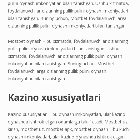
pulini o’ynash imkoniyatlari bilan tanishgan. Ushbu xizmatda,
foydalanuvchilar o’zlarining pullik pulini o’ynash imkoniyatlari
bilan tanishgan. Buning uchun, Mostbet foydalanuvchilarga
o’zlarining pullik pulini o’ynash imkoniyatlari bilan tanishgan.
Mostbet o’ynash – bu xizmatda, foydalanuvchilar o’zlarining
pullik pulini o’ynash imkoniyatlari bilan tanishgan. Ushbu
xizmatda, foydalanuvchilar o’zlarining pullik pulini o’ynash
imkoniyatlari bilan tanishgan. Buning uchun, Mostbet
foydalanuvchilarga o’zlarining pullik pulini o’ynash
imkoniyatlari bilan tanishgan.
Kazino xususiyatlari
Kazino xususiyatlari – bu o’ynash imkoniyatlari, ular kazino
o’ynashda ishtirok etgan odamlarga taklif etadi. Mostbet uz
kirish, mostbet uz, mostbet apk, mostbet o’ynash – bu kuchli
o’ynash imkoniyatlari, ular kazino o’ynashda ishtirok etgan