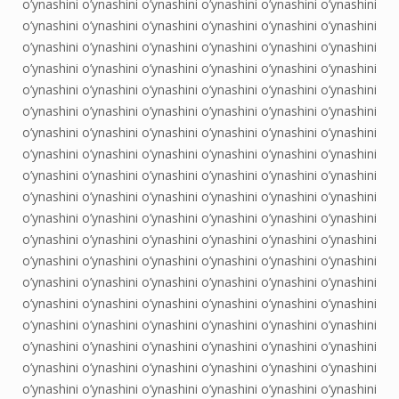
o’ynashini o’ynashini o’ynashini o’ynashini o’ynashini o’ynashini
o’ynashini o’ynashini o’ynashini o’ynashini o’ynashini o’ynashini
o’ynashini o’ynashini o’ynashini o’ynashini o’ynashini o’ynashini
o’ynashini o’ynashini o’ynashini o’ynashini o’ynashini o’ynashini
o’ynashini o’ynashini o’ynashini o’ynashini o’ynashini o’ynashini
o’ynashini o’ynashini o’ynashini o’ynashini o’ynashini o’ynashini
o’ynashini o’ynashini o’ynashini o’ynashini o’ynashini o’ynashini
o’ynashini o’ynashini o’ynashini o’ynashini o’ynashini o’ynashini
o’ynashini o’ynashini o’ynashini o’ynashini o’ynashini o’ynashini
o’ynashini o’ynashini o’ynashini o’ynashini o’ynashini o’ynashini
o’ynashini o’ynashini o’ynashini o’ynashini o’ynashini o’ynashini
o’ynashini o’ynashini o’ynashini o’ynashini o’ynashini o’ynashini
o’ynashini o’ynashini o’ynashini o’ynashini o’ynashini o’ynashini
o’ynashini o’ynashini o’ynashini o’ynashini o’ynashini o’ynashini
o’ynashini o’ynashini o’ynashini o’ynashini o’ynashini o’ynashini
o’ynashini o’ynashini o’ynashini o’ynashini o’ynashini o’ynashini
o’ynashini o’ynashini o’ynashini o’ynashini o’ynashini o’ynashini
o’ynashini o’ynashini o’ynashini o’ynashini o’ynashini o’ynashini
o’ynashini o’ynashini o’ynashini o’ynashini o’ynashini o’ynashini