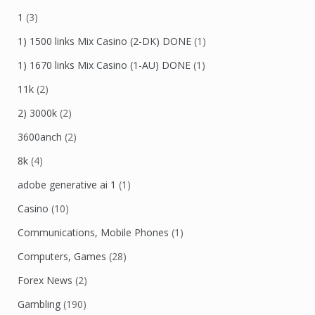
1
(3)
1) 1500 links Mix Casino (2-DK) DONE
(1)
1) 1670 links Mix Casino (1-AU) DONE
(1)
11k
(2)
2) 3000k
(2)
3600anch
(2)
8k
(4)
adobe generative ai 1
(1)
Casino
(10)
Communications, Mobile Phones
(1)
Computers, Games
(28)
Forex News
(2)
Gambling
(190)