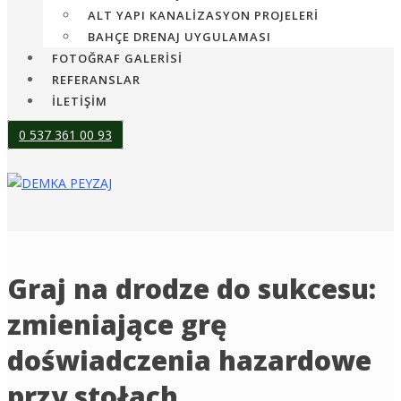
ALT YAPI KANALIZASYON PROJELERI
BAHÇE DRENAJ UYGULAMASI
FOTOĞRAF GALERİSİ
REFERANSLAR
İLETİŞİM
0 537 361 00 93
Graj na drodze do sukcesu:
zmieniające grę
doświadczenia hazardowe
przy stołach