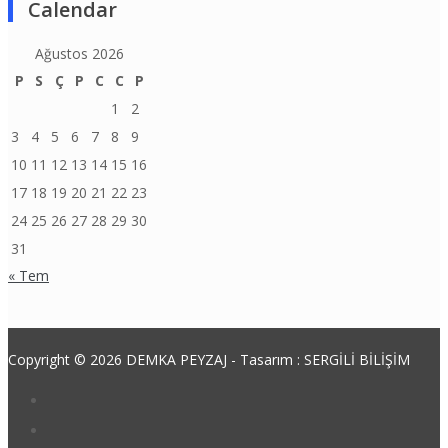
Calendar
Ağustos 2026
P
S
Ç
P
C
C
P
1
2
3
4
5
6
7
8
9
10
11
12
13
14
15
16
17
18
19
20
21
22
23
24
25
26
27
28
29
30
31
« Tem
Copyright © 2026 DEMKA PEYZAJ - Tasarım : SERGİLİ BİLİŞİM