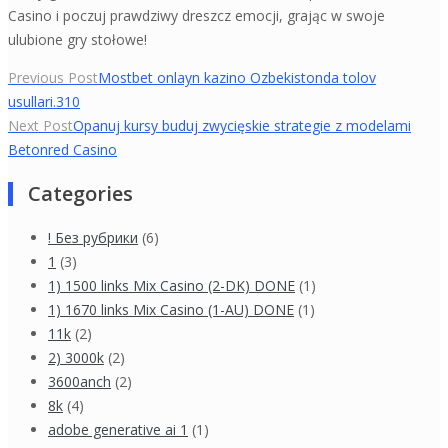
Casino i poczuj prawdziwy dreszcz emocji, grając w swoje
ulubione gry stołowe!
Yazı
Previous Post
Mostbet onlayn kazino Ozbekistonda tolov
usullari.310
gezinmesi
Next Post
Opanuj kursy buduj zwycięskie strategie z modelami
Betonred Casino
Categories
! Без рубрики
(6)
1
(3)
1) 1500 links Mix Casino (2-DK) DONE
(1)
1) 1670 links Mix Casino (1-AU) DONE
(1)
11k
(2)
2) 3000k
(2)
3600anch
(2)
8k
(4)
adobe generative ai 1
(1)