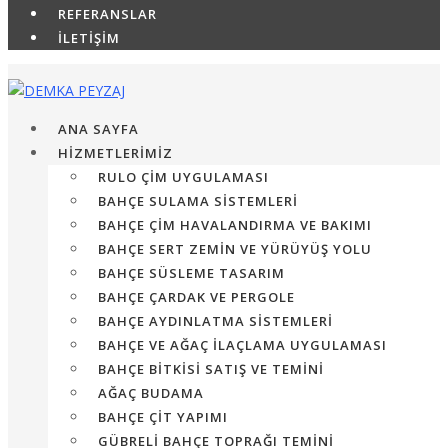
REFERANSLAR
İLETİŞİM
ANA SAYFA
HİZMETLERİMİZ
RULO ÇIM UYGULAMASI
BAHÇE SULAMA SISTEMLERI
BAHÇE ÇIM HAVALANDIRMA VE BAKIMI
BAHÇE SERT ZEMIN VE YÜRÜYÜŞ YOLU
BAHÇE SÜSLEME TASARIM
BAHÇE ÇARDAK VE PERGOLE
BAHÇE AYDINLATMA SISTEMLERI
BAHÇE VE AĞAÇ İLAÇLAMA UYGULAMASI
BAHÇE BITKISI SATIŞ VE TEMINI
AĞAÇ BUDAMA
BAHÇE ÇIT YAPIMI
GÜBRELI BAHÇE TOPRAĞI TEMINI