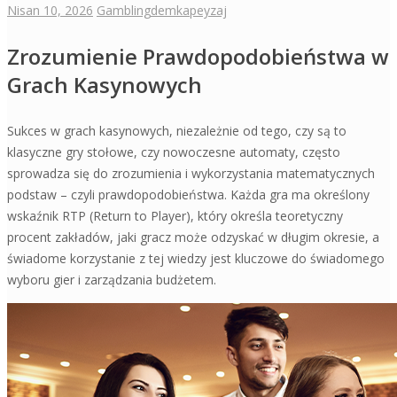
Nisan 10, 2026
Gambling
demkapeyzaj
Zrozumienie Prawdopodobieństwa w
Grach Kasynowych
Sukces w grach kasynowych, niezależnie od tego, czy są to
klasyczne gry stołowe, czy nowoczesne automaty, często
sprowadza się do zrozumienia i wykorzystania matematycznych
podstaw – czyli prawdopodobieństwa. Każda gra ma określony
wskaźnik RTP (Return to Player), który określa teoretyczny
procent zakładów, jaki gracz może odzyskać w długim okresie, a
świadome korzystanie z tej wiedzy jest kluczowe do świadomego
wyboru gier i zarządzania budżetem.