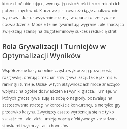
które choć obiecujące, wymagają ostrożności i zrozumienia ich
potencjalnych wad. Kluczowe jest również ciągłe analizowanie
wyników i dostosowywanie strategii w oparciu o rzeczywiste
doświadczenia. Modele te nie gwarantują wygranej, ale znacząco
zwiększają szansę na długoterminowy sukces i redukcję strat.
Rola Grywalizacji i Turniejów w
Optymalizacji Wyników
Współczesne kasyna online często wykraczają poza prostą
rozgrywkę, oferując mechanizmy grywalizacji, takie jak misje,
rankingi i turnieje. Udział w tych aktywnościach może znacząco
wpłynąć na ogólne doświadczenie i wyniki gracza. Turnieje, w
których gracze rywalizują ze sobą o nagrody, pozwalają na
zastosowanie strategii w kontekście konkurencji, a nie tylko gry
przeciwko kasynu. Zwycięzcy często wyróżniają się nie tylko
szczęściem, ale także umiejętnością efektywnego zarządzania
stawkami i wykorzystania bonusów.