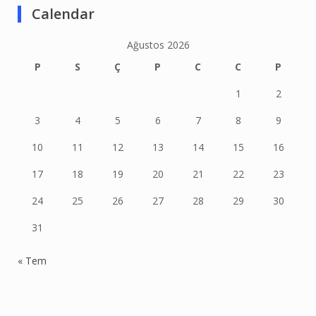
Calendar
Ağustos 2026
P
S
Ç
P
C
C
P
1
2
3
4
5
6
7
8
9
10
11
12
13
14
15
16
17
18
19
20
21
22
23
24
25
26
27
28
29
30
31
« Tem