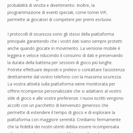
probabilità di vincita e divertimento. Inoltre, la
programmazione di eventi speciali, come tornei VIP,
permette ai giocatori di competere per premi esclusivi.
I protocolli di sicurezza sono gli stessi della piattaforma
principale garantendo che i vostri dati siano sempre protetti
anche quando giocate in movimento. La versione mobile è
leggera e veloce riducendo il consumo di dati e preservando
la durata della batteria per sessioni di gioco più lunghe.
Potrete effettuare depositi e prelievi o contattare l’assistenza
direttamente dal vostro telefono con la massima sicurezza.
La vostra attività sulla piattaforma viene monitorata per
offrirvi ricompense personalizzate che si adattano al vostro
stile di gioco e alle vostre preferenze. I nuovi iscritti vengono
accolti con un pacchetto di benvenuto generoso che
permette di estendere il tempo di gioco e di esplorare la
piattaforma con maggiore serenità. Crediamo fermamente
che la fedeltà dei nostri utenti debba essere ricompensata