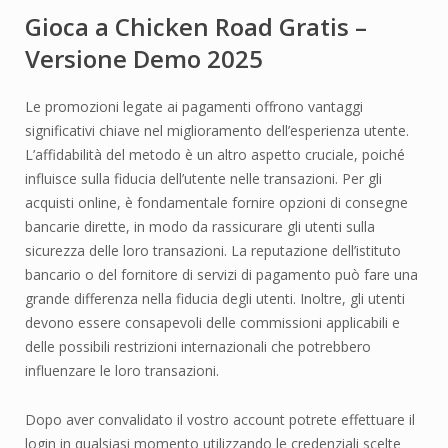
Gioca a Chicken Road Gratis –
Versione Demo 2025
Le promozioni legate ai pagamenti offrono vantaggi
significativi chiave nel miglioramento dell’esperienza utente.
L’affidabilità del metodo è un altro aspetto cruciale, poiché
influisce sulla fiducia dell’utente nelle transazioni. Per gli
acquisti online, è fondamentale fornire opzioni di consegne
bancarie dirette, in modo da rassicurare gli utenti sulla
sicurezza delle loro transazioni. La reputazione dell’istituto
bancario o del fornitore di servizi di pagamento può fare una
grande differenza nella fiducia degli utenti. Inoltre, gli utenti
devono essere consapevoli delle commissioni applicabili e
delle possibili restrizioni internazionali che potrebbero
influenzare le loro transazioni.
Dopo aver convalidato il vostro account potrete effettuare il
login in qualsiasi momento utilizzando le credenziali scelte