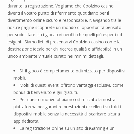
durante la registrazione. Vogliamo che Coolzino casino
diventi il vostro punto di riferimento quotidiano per il
divertimento online sicuro e responsabile. Navigando tra le
nostre pagine scoprirete un mondo di opportunità pensato
per soddisfare sia i giocatori neofiti che quelli più esperti ed
esigenti. Siamo lieti di presentarvi Coolzino casino come la
destinazione ideale per chi ricerca qualità e affidabilità in un
unico ambiente virtuale curato nei minimi dettagli.
Sì, il gioco è completamente ottimizzato per dispositivi
mobili.
Molti di questi eventi offrono vantaggi esclusivi, come
bonus di benvenuto e giri gratuiti.
Per questo motivo abbiamo ottimizzato la nostra
piattaforma per garantire prestazioni eccellenti su tutti i
dispositivi mobile senza la necessità di scaricare alcuna
app dedicata.
La registrazione online su un sito di iGaming è un