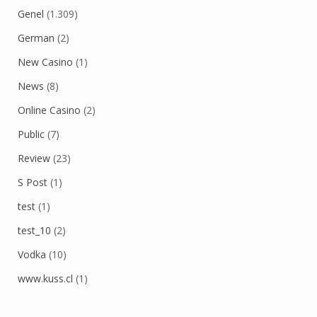
Genel
(1.309)
German
(2)
New Casino
(1)
News
(8)
Online Casino
(2)
Public
(7)
Review
(23)
S Post
(1)
test
(1)
test_10
(2)
Vodka
(10)
www.kuss.cl
(1)