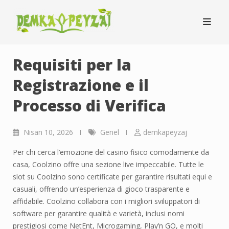
Skip
to
content
Requisiti per la
Registrazione e il
Processo di Verifica
Nisan 10, 2026
Genel
demkapeyzaj
Per chi cerca l’emozione del casino fisico comodamente da
casa, Coolzino offre una sezione live impeccabile. Tutte le
slot su Coolzino sono certificate per garantire risultati equi e
casuali, offrendo un’esperienza di gioco trasparente e
affidabile. Coolzino collabora con i migliori sviluppatori di
software per garantire qualità e varietà, inclusi nomi
prestigiosi come NetEnt, Microgaming, Play’n GO, e molti